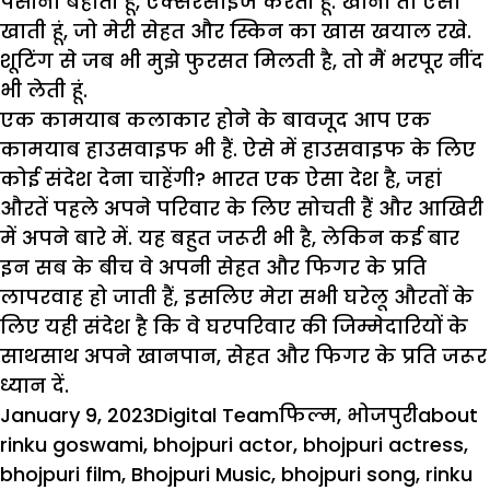
पसीना बहाती हूं, ऐक्सरसाइज करती हूं. खाना तो ऐसा
खाती हूं, जो मेरी सेहत और स्किन का खास खयाल रखे.
शूटिंग से जब भी मुझे फुरसत मिलती है, तो मैं भरपूर नींद
भी लेती हूं.
एक कामयाब कलाकार होने के बावजूद आप एक
कामयाब हाउसवाइफ भी हैं. ऐसे में हाउसवाइफ के लिए
कोई संदेश देना चाहेंगी? भारत एक ऐसा देश है, जहां
औरतें पहले अपने परिवार के लिए सोचती हैं और आखिरी
में अपने बारे में. यह बहुत जरूरी भी है, लेकिन कई बार
इन सब के बीच वे अपनी सेहत और फिगर के प्रति
लापरवाह हो जाती हैं, इसलिए मेरा सभी घरेलू औरतों के
लिए यही संदेश है कि वे घरपरिवार की जिम्मेदारियों के
साथसाथ अपने खानपान, सेहत और फिगर के प्रति जरूर
ध्यान दें.
Posted
Author
Categories
Tags
January 9, 2023
Digital Team
फिल्म
,
भोजपुरी
about
on
rinku goswami
,
bhojpuri actor
,
bhojpuri actress
,
bhojpuri film
,
Bhojpuri Music
,
bhojpuri song
,
rinku