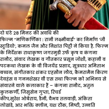
दो घंटे 28 मिनट की अवधि की
फिल्म ‘‘मणिकर्णिका : रानी लक्ष्मीबाई’’ का निर्माण ‘जी
स्टूडियो’, कमल जैन और निशांत पिट्टी ने किया है. फिल्म
के निर्देशक राधाकृष्ण जगरमुडी उर्फ कृष व कंगना
रानौट, संवाद लेखक व गीतकार प्रसून जोशी, कहानी व
पटकथा लेखक के वी विजयेंद्र प्रसाद, सूत्रधार अमिताभ
बच्चन, संगीतकार शंकर एहसौन लौय, कैमरामैन किरण
देवहंस व गननशेखर वी एस तथा फिल्म को अभिनय से
संवारने वाले कलाकार हैं – कंगना रानौट, अतुल
कुलकर्णी, जिसुसेन गुप्ता, रिचर्ड
कीप,सुरेश ओबेराय, डैनी, वैभव तलवाड़ी, अंकिता
लोखंडे, आर भक्ति क्लीन, यश टौंक, मिष्टी, उन्नति