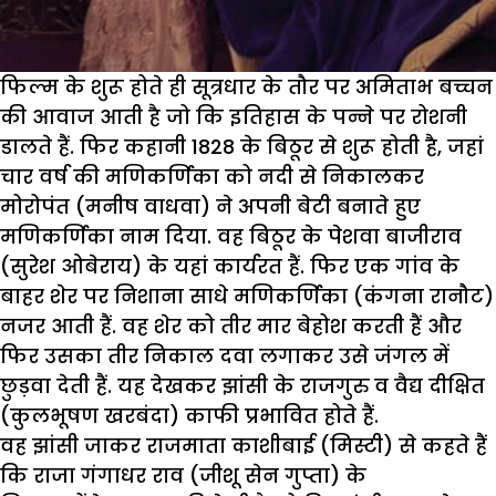
फिल्म के शुरू होते ही सूत्रधार के तौर पर अमिताभ बच्चन
की आवाज आती है जो कि इतिहास के पन्ने पर रोशनी
डालते हैं. फिर कहानी 1828 के बिठूर से शुरू होती है, जहां
चार वर्ष की मणिकर्णिका को नदी से निकालकर
मोरोपंत (मनीष वाधवा) ने अपनी बेटी बनाते हुए
मणिकर्णिका नाम दिया. वह बिठूर के पेशवा बाजीराव
(सुरेश ओबेराय) के यहां कार्यरत हैं. फिर एक गांव के
बाहर शेर पर निशाना साधे मणिकर्णिका (कंगना रानौट)
नजर आती हैं. वह शेर को तीर मार बेहोश करती हैं और
फिर उसका तीर निकाल दवा लगाकर उसे जंगल में
छुड़वा देती हैं. यह देखकर झांसी के राजगुरु व वैद्य दीक्षित
(कुलभूषण खरबंदा) काफी प्रभावित होते हैं.
वह झांसी जाकर राजमाता काशीबाई (मिस्टी) से कहते हैं
कि राजा गंगाधर राव (जीशू सेन गुप्ता) के