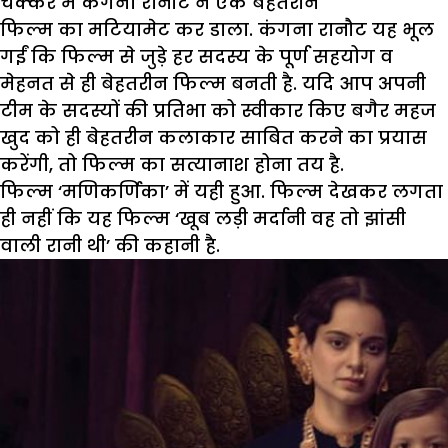
चक्कर में कंगना रानौट ने एक बेहतरीन
फिल्म का मटियामेट कर डाला. कंगना रानौट यह भूल
गईं कि फिल्म से जुड़े हर सदस्य के पूर्ण सहयोग व
मेहनत से ही बेहतरीन फिल्म बनती है. यदि आप अपनी
टीम के सदस्यों की प्रतिभा को स्वीकार किए बगैर महज
खुद को ही बेहतरीन कलाकार साबित करने का प्रयास
करेंगी, तो फिल्म का सत्यानाश होना तय है.
फिल्म ‘मणिकर्णिका’ में यही हुआ. फिल्म देखकर लगता
ही नहीं कि यह फिल्म ‘खूब लड़ी मर्दानी वह तो झांसी
वाली रानी थी’ की कहानी है.