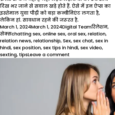
दिख भर जाने से सवाल खड़े होते हैं. ऐसे में इन ऐप्स का
इस्तेमाल युवा पीढ़ी को बड़ा कन्वीनिएंट लगता है,
लेकिन हां. सावधान रहने की जरूरत है.
Posted
Author
Categorie
March 1, 2024
March 1, 2024
Digital Team
रिलेशन
,
on
Tags
सेक्स
chatting sex
,
online sex
,
oral sex
,
relation
,
relation news
,
relationship
,
Sex
,
sex chat
,
sex in
hindi
,
sex position
,
sex tips in hindi
,
sex video
,
on
sexting
,
tips
Leave a comment
डिजिटल
ऐरा
में
डेटिंग
ऐप्स
एंड
रिलेशनशिप