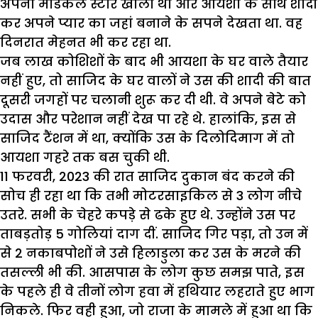
अपना मैडिकल स्टोर खोला था और आयशा के साथ शादी
कर अपने प्यार का जहां बनाने के सपने देखता था. वह
दिनरात मेहनत भी कर रहा था.
जब लाख कोशिशों के बाद भी आयशा के घर वाले तैयार
नहीं हुए, तो साजिद के घर वालों ने उस की शादी की बात
दूसरी जगहों पर चलानी शुरू कर दी थी. वे अपने बेटे को
उदास और परेशान नहीं देख पा रहे थे. हालांकि, इस से
साजिद टैंशन में था, क्योंकि उस के दिलोदिमाग में तो
आयशा गहरे तक बस चुकी थी.
11 फरवरी, 2023 की रात साजिद दुकान बंद करने की
सोच ही रहा था कि तभी मोटरसाइकिल से 3 लोग नीचे
उतरे. सभी के चेहरे कपड़े से ढके हुए थे. उन्होंने उस पर
ताबड़तोड़ 5 गोलियां दाग दीं. साजिद गिर पड़ा, तो उन में
से 2 नकाबपोशों ने उसे हिलाडुला कर उस के मरने की
तसल्ली भी की. आसपास के लोग कुछ समझ पाते, इस
के पहले ही वे तीनों लोग हवा में हथियार लहराते हुए भाग
निकले. फिर वही हुआ, जो राजा के मामले में हुआ था कि