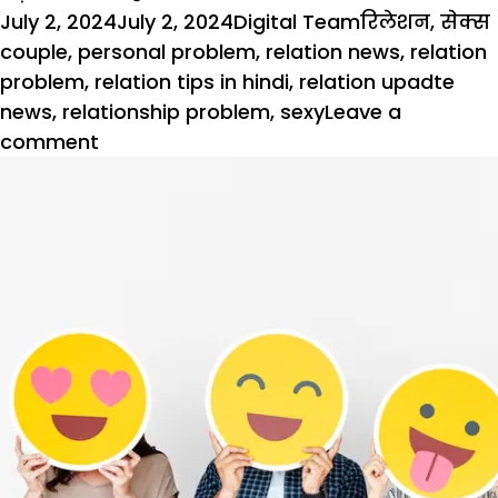
Posted
Author
Categories
July 2, 2024
July 2, 2024
Digital Team
रिलेशन
,
सेक्स
on
couple
,
personal problem
,
relation news
,
relation
problem
,
relation tips in hindi
,
relation upadte
news
,
relationship problem
,
sexy
Leave a
on
comment
अपने
पार्टनर
के
लिए
दिखें
सैक्सी,संवरने
के
कुछ
चटपटे
टिप्स