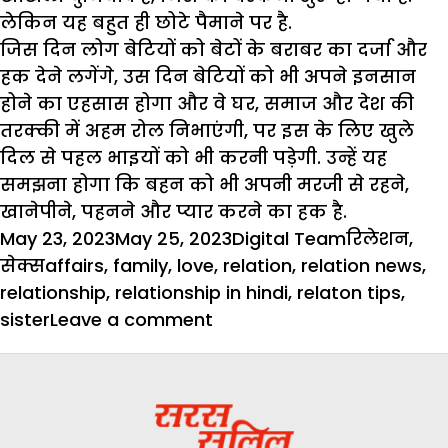
लेकिन यह बहुत ही छोटे पैमाने पर है.
जिस दिन लोग बेटियों को बेटों के बराबर का दर्जा और
हक देने लगेंगे, उस दिन बेटियों को भी अपने इनसान
होने का एहसास होगा और वे घर, समाज और देश की
तरक्की में अहम रोल निभाएंगी, पर इस के लिए खुले
दिल से पहल भाइयों को भी करनी पड़ेगी. उन्हें यह
समझना होगा कि बहन को भी अपनी मरजी से रहने,
खानेपीने, पहनने और प्यार करने का हक है.
Posted
Author
Categories
May 23, 2023
May 25, 2023
Digital Team
रिलेशन
,
on
Tags
सेक्स
affairs
,
family
,
love
,
relation
,
relation news
,
relationship
,
relationship in hindi
,
relaton tips
,
on
sister
Leave a comment
जब
बहन
लगे
बहकने