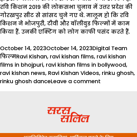
रवि किशन 2019 की लोकसभा चुनाव में उत्तर प्रदेश की
गोरखपुर सीट से सांसद चुने गए थे. मालूम हो कि रवि
किशन ने भोजपुरी, टीवी और बॉलीवुड फिल्मों में काम
किया हैं. उनकी एक्टिंग को लोग काफी पसंद करते हैं.
Posted
Author
Cat
October 14, 2023
October 14, 2023
Digital Team
on
Tags
फिल्म
Ravi Kishan
,
ravi kishan films
,
ravi kishan
films in bhojpuri
,
ravi kishan films in bollywood
,
ravi kishan news
,
Ravi Kishan Videos
,
rinku ghosh
,
on
rinku ghosh dance
Leave a comment
वायरल
हुआ
रवि
किशन
का
बोल्ड