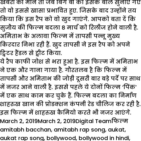
खबरों की माने तो जब बिग बी को इसके बोल सुनाए गए
तो वो इससे खासा प्रभावित हुए. जिसके बाद उन्होंने तय
किया कि इस रैप को वो खुद गाएंगे. आपको बता दें कि
सुजौय की फिल्म बदला 8 मार्च को रिलीज होने वाली है.
अमिताभ के अलावा फिल्म में तापसी पन्नू मुख्य
किरदार निभा रही हैं. खुद तापसी ने इस रैप को अपने
ट्विटर हैंडल से ट्वीट किया.
ये रैप काफी जोश से भरा हुआ है. इस फिल्म में अमिताभ
ने एक और गाना गाया है. गौरतलब है कि फिल्म में
तापसी और अमिताभ की जोड़ी दूसरी बार बड़े पर्दे पर साथ
में नजर आने वाली है. इससे पहले ये दोनों फिल्म ‘पिंक’
में एक साथ काम कर चुके हैं. फिल्म बदला का निर्माण
शाहरुख खान की प्रोडक्शन कंपनी रेड चीलिज कर रही है.
इस फिल्म में शाहरुख कैमियो करते भी नजर आएंगे.
Posted
Author
Categorie
Tag
March 2, 2019
March 2, 2019
Digital Team
फिल्म
on
amitabh bacchan
,
amitabh rap song
,
aukat
,
aukat rap song
,
bollywood
,
bollywood in hindi
,