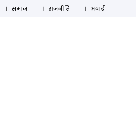
⚲
स्टोरी
लॉग इन
SUBSCRIBE
समाज
राजनीति
अवार्ड