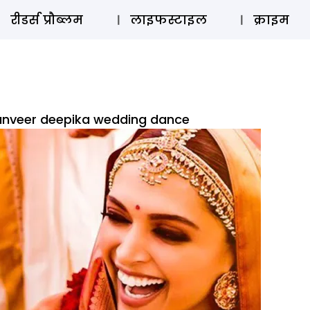
ऑडियो 
रीडर्स प्रौब्लम
लाइफस्टाइल
क्राइम
anveer deepika wedding dance