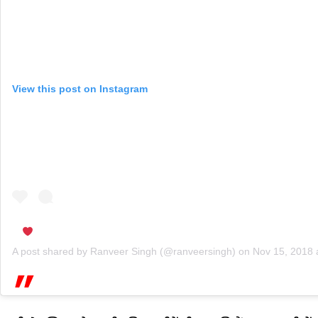
View this post on Instagram
A post shared by
Ranveer Singh
(@ranveersingh) on
Nov 15, 2018 