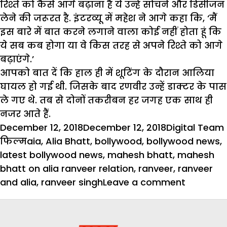
रिश्ते को कैसे आगे बढ़ाना है ये उन्हें सोचने और डिसीजन
लेने की जरूरत है. इंटरव्यू में महेश ने आगे कहा कि, ‘मैं
इस बारे में बात करने लगाने वाला कोई नहीं होता हूं कि
ये सब कब होगा या वे किस तरह से अपने रिश्ते को आगे
बढ़ाएंगे.’
आपको बात दें कि हाल ही में शूटिंग के दौरान आलिया
घायल हो गई थी. जिसके बाद रणवीर उन्हें डाक्टर के पास
ले गए थे. तब से दोनों तकरीबन हर जगह एक साथ ही
नजर आते हैं.
Posted
Author
December 12, 2018
December 12, 2018
Digital Team
on
Tags
फिल्म
aia
,
Alia Bhatt
,
bollywood
,
bollywood news
,
latest bollywood news
,
mahesh bhatt
,
mahesh
bhatt on alia ranveer relation
,
ranveer
,
ranveer
on
and alia
,
ranveer singh
Leave a comment
रणवीर-
आलिया
के