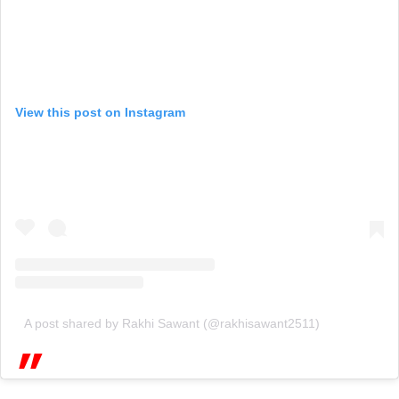
View this post on Instagram
A post shared by Rakhi Sawant (@rakhisawant2511)