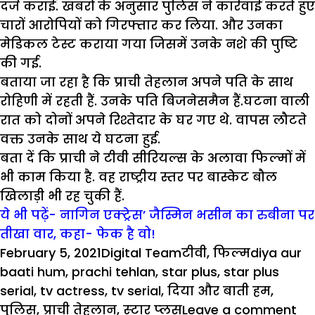
दर्ज कराई. खबरों के अनुसार पुलिस ने कार्रवाई करते हुए
चारों आरोपियों को गिरफ्तार कर लिया. और उनका
मेडिकल टेस्ट कराया गया जिसमें उनके नशे की पुष्टि
की गई.
बताया जा रहा है कि प्राची तेहलान अपने पति के साथ
रोहिणी में रहती हैं. उनके पति बिजनेसमैन हैं.घटना वाली
रात को दोनों अपने रिश्तेदार के घर गए थे. वापस लौटते
वक्त उनके साथ ये घटना हुई.
बता दें कि प्राची ने टीवी सीरियल्स के अलावा फिल्मों में
भी काम किया है. वह राष्ट्रीय स्तर पर बास्केट बौल
खिलाड़ी भी रह चुकी हैं.
ये भी पढ़ें- नागिन एक्ट्रेस’ जैस्मिन भसीन का रुबीना पर
तीखा वार, कहा- फेक है वो!
Posted
Author
Categories
Tags
February 5, 2021
Digital Team
टीवी
,
फिल्म
diya aur
on
baati hum
,
prachi tehlan
,
star plus
,
star plus
serial
,
tv actress
,
tv serial
,
दिया और बाती हम
,
on
पुलिस
,
प्राची तेहलान
,
स्‍टार प्‍लस
Leave a comment