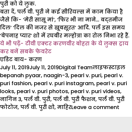
पुरी को ये लुक.
बता दें, पर्ल वी. पुरी ने कई सीरियल्स में काम किया है
जैसे कि- ‘मेरी सासू मां’, ‘फिर भी ना माने… बद्तमीज
दिल’ ‘दिल की नजर से खूबसूरत’ आदि. पर्ल इस समय
‘बेपनाह प्यार’ शो में रघबीर मल्होत्रा का रोल निभा रहे हैं.
ये भी पढ़ें-
टीवी एक्टर करणवीर बोहरा के ये लुक्स ट्राय
कर बनें सबके फेवरेट
एडिट बाय- करण
Posted
Author
Categories
Ta
July 11, 2019
July 11, 2019
Digital Team
लाइफस्टाइल
on
bepanah pyaar
,
naagin-3
,
pearl v. puri
,
pearl v.
puri fashion
,
pearl v. puri instagram
,
pearl v. puri
looks
,
pearl v. puri photos
,
pearl v. puri videos
,
नागिन 3
,
पर्ल वी. पुरी
,
पर्ल वी. पुरी फैशन
,
पर्ल वी. पुरी
on
फोटोज
,
पर्ल वी. पुरी शो
,
माहिर
Leave a comment
फैश
के
मामल