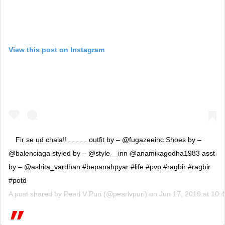
View this post on Instagram
Fir se ud chala!! . . . . . outfit by – @fugazeeinc Shoes by –
@balenciaga styled by – @style__inn @anamikagodha1983 asst
by – @ashita_vardhan #bepanahpyar #life #pvp #ragbir #ragbir
#potd
A post shared by
Pearl V Puri
(@pearlvpuri) on
Jun 17, 2019 at 10