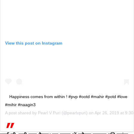
View this post on Instagram
Happiness comes from within ! #pvp #ootd #mahir #potd #love
#mihir #naagin3
A post shared by
Pearl V Puri
(@pearlvpuri) on
Apr 26, 2019 at 9: