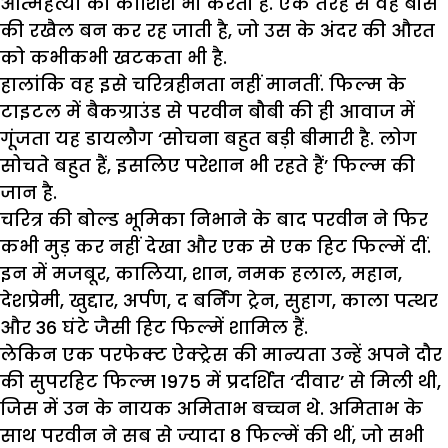
आत्महत्या की कोशिश भी करती है. एक तरह से वह बौस
की रखैल बन कर रह जाती है, जो उस के अंदर की औरत
को कभीकभी खटकता भी है.
हालांकि वह इसे चरित्रहीनता नहीं मानतीं. फिल्म के
टाइटल में बैकग्राउंड से परवीन बौबी की ही आवाज में
गूंजता यह डायलौग ‘सोचना बहुत बड़ी बीमारी है. लोग
सोचते बहुत हैं, इसलिए परेशान भी रहते हैं’ फिल्म की
जान है.
चरित्र की बोल्ड भूमिका निभाने के बाद परवीन ने फिर
कभी मुड़ कर नहीं देखा और एक से एक हिट फिल्में दीं.
इन में मजबूर, कालिया, शान, नमक हलाल, महान,
देशप्रेमी, खुद्दार, अर्पण, द बर्निंग ट्रेन, सुहाग, काला पत्थर
और 36 घंटे जैसी हिट फिल्में शामिल हैं.
लेकिन एक परफेक्ट ऐक्ट्रेस की मान्यता उन्हें अपने दौर
की सुपरहिट फिल्म 1975 में प्रदर्शित ‘दीवार’ से मिली थी,
जिस में उन के नायक अमिताभ बच्चन थे. अमिताभ के
साथ परवीन ने सब से ज्यादा 8 फिल्में की थीं, जो सभी