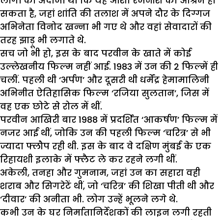
लोगों का अंदाजा था कि यह ओशो रजनीश का आश्रम हो
सकता है, जहां शांति की तलाश में अपने दौर के दिग्गज
अभिनेता विनोद खन्ना भी गए थे और वहां सेवादारों की
तरह झाड़ू भी लगाते थे.
सच जो भी हो, इस के बाद परवीन के खाते में कोई
उल्लेखनीय फिल्म नहीं आई. 1983 में उन की 2 फिल्में ही
चलीं. पहली थी ‘अर्पण’ और दूसरी थी धर्मेंद्र हेमामालिनी
अभिनीत ऐतिहासिक फिल्म ‘रजिया सुलतान’, जिस में
वह एक छोटे से रोल में थीं.
परवीन आखिरी बार 1988 में प्रदर्शित ‘आकर्षण’ फिल्म में
नजर आई थीं, जोकि उन की पहली फिल्म ‘चरित्र’ से भी
ज्यादा फ्लौप रही थी. इस के बाद वे दक्षिण मुंबई के एक
रिहायशी इलाके में फ्लैट ले कर रहने लगी थीं.
अकेली, तनहा और गुमनाम, जहां उन का सहारा वही
शराब और सिगरेटें थीं, जो ‘चरित्र’ की शिखा पीती थी और
‘दीवार’ की अनीता भी. लोग उन्हें भूलने लगे थे.
कभी उन के घर निर्मातानिर्देशकों की लाइन लगी रहती