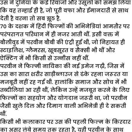
उस ने दुनिया के कई रिवाजों और उसूलों को समझ लिया
कि वह तन्हाई ही है, जो पूरी वफा और ईमानदारी से साथ
देती है वरना तो सब झूठ है.
70 के दशक में हिंदी फिल्मों की अभिनेत्रियां आमतौर पर
परंपरागत परिधान में ही नजर आती थीं. इसी वक्त में
बौलीवुड में परवीन बौबी की एंट्री हुई थी, जो निहायत ही
स्टाइलिश, ग्लैमरस, खूबसूरत व सैक्सी भी थीं और
ऐक्टिंग में भी किसी से उन्नीस नहीं थीं.
परवीन ने फिल्मी नायिका की नई इमेज गढ़ी, जिस में
उस का सारा शरीर साड़ीब्लाउज से ढंके रहना जरूरत या
मजबूरी नहीं रह गई थी. हालांकि समाज और सोच में भी
तब्दीलियां आ रही थीं, लेकिन उन्हें मजबूत करने के लिए
फिल्मों का सहयोग और योगदान जरूरी था, जो परवीन
जैसी खुले दिल और दिमाग वाली अभिनेत्री ही दे सकती
थीं.
किसी भी कलाकार पर उस की पहली फिल्म के किरदार
का असर लंबे समय तक रहता है, यही परवीन के साथ