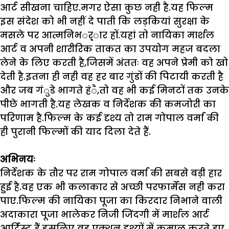
आर्ट सीखना चाहिए.मगर ऐसा कुछ नही है.यह फिल्म
इस संदेश को भी नहीं दे पाती कि लड़कियां सुरक्षा के
मसले पर आत्मनिभर््ार हों.यहां तो नायिका मार्शल
आर्ट व अपनी शारीरिक ताकत का उपयोग महज बदला
लेने के लिए करती है
,
जिसमें अंततः वह अपने प्रेमी को खो
देती है.इतना ही नही वह हर बार गुंडों की पिटायी करती है
और जब गंुडे भागते हंै
,
तो वह भी कई मिनटों तक उनके
पीछे भागती है.यह लेखक व निर्देशक की कमजोरी का
परिणाम है.फिल्म के कई दृश्य तो राम गोपाल वर्मा की
ही पुरानी फिल्मों की याद दिला देते हैं.
अभिनयः
निर्देशक के तौर पर राम गोपाल वर्मा की सबसे बड़ी हार
हुई है.वह एक भी कलाकार से अच्छी परफार्मेंस नही करा
पाए.फिल्म की नायिका पूजा का किरदार निभाने वाली
अदाकारा पूजा भालेकर निजी जिंदगी में मार्शल आर्ट
आर्टिस्ट हैं.इसलिए वह एक्शन दृश्यों में कमाल करते हुए