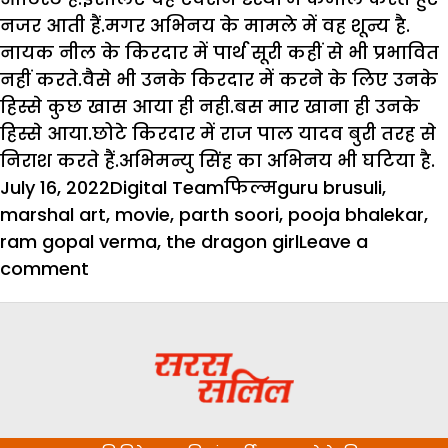
नजर आती हैं.मगर अभिनय के मामले में वह शून्य है.
नायक नील के किरदार में पार्थ सूरी कहीं से भी प्रभावित
नहीं करते.वैसे भी उनके किरदार में करने के लिए उनके
हिस्से कुछ खास आया ही नही.बस मार खाना ही उनके
हिस्से आया.छोटे किरदार में राज पाल यादव बुरी तरह से
निराश करते हैं.अभिमन्यु सिंह का अभिनय भी घटिया है.
Posted
Author
Categories
Tags
July 16, 2022
Digital Team
फिल्म
guru brusuli
,
on
marshal art
,
movie
,
parth soori
,
pooja bhalekar
,
ram gopal verma
,
the dragon girl
Leave a
on
comment
लड़की-
द
ड्रैगन
गर्ल’
रिव्यू:
राम