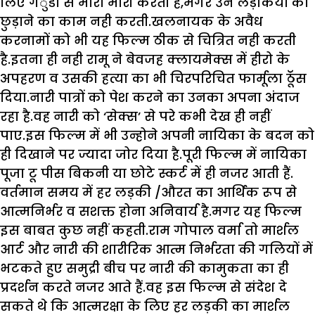
लिए गंुडो से मारा मारी करती है
,
मगर उन लड़कियों को
छुड़ाने का काम नही करती.खलनायक के अवैध
करनामों को भी यह फिल्म ठीक से चित्रित नही करती
है.इतना ही नही रामू ने बेवजह क्लायमेक्स में हीरो के
अपहरण व उसकी हत्या का भी चिरपरिचित फार्मूला ठॅूंस
दिया.नारी पात्रों को पेश करने का उनका अपना अंदाज
रहा है.वह नारी को
‘
सेक्स
’
से परे कभी देख ही नहीं
पाए.इस फिल्म में भी उन्होने अपनी नायिका के बदन को
ही दिखाने पर ज्यादा जोर दिया है.पूरी फिल्म में नायिका
पूजा टू पीस बिकनी या छोटे स्कर्ट में ही नजर आती हैं.
वर्तमान समय में हर लड़की /औरत का आर्थिक रूप से
आत्मनिर्भर व सशक्त होना अनिवार्य है.मगर यह फिल्म
इस बाबत कुछ नहीं कहती.राम गोपाल वर्मा तो मार्शल
आर्ट और नारी की शारीरिक आत्म निर्भरता की गलियों में
भटकते हुए समुद्री बीच पर नारी की कामुकता का ही
प्रदर्शन करते नजर आते हैं.वह इस फिल्म से संदेश दे
सकते थे कि आत्मरक्षा के लिए हर लड़की का मार्शल