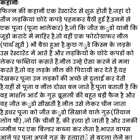
कहानीः
फिल्म की कहानी एक रेस्टारेंट से शुरू होती है.जहां दो
तीन लड़कियां छोटे कपड़े पहनकर बैठी हुई हैं.इनमें से
एक पूजा (पूजा भालेकर) है
,
जो कि जीत कंुडो यानी कि
जूड़ो कराटे में माहिर है.तो वहीं एक फोटोग्राफर नील
(पार्थ सूरी ) भी बैठा हुआ है.कुछ गंुडे किस्म के लड़के
उस रेस्टारेंट में आते हैं और लड़कियों के छोटे कपडों को
लेकर फब्तियां कसते हैं.नील उन्हे ऐसा करने से मना
करते हैं
,
तो वह लड़के नील की पिटायी कर देते हैं.यह
देखकर पूजा उन लड़कों की अच्छे से ढुलाई कर देती
है.यहीं से पूजा व नील दोस्त बन जाते हैं.पूजा बताती है कि
वह मार्शल आर्ट के गुरू ब्रूसली की बहुत बड़ी फैन है और
वह जीत कंुडो सीखती है.नील उसे लेकर चीन जाता
है.इधर पूजा को जीत कंुडो सिखाने वाले गुरू(तियान
लोंग षी)
,
जो कि चीनी हैं
,
की हत्या हो जाती है और उनकी
जमीन पर एक बिल्डर कब्जा कर लेता है.भारत वापस
आने पर पूजा अपने गुरू के हत्यारांे से बदला लेनेे का