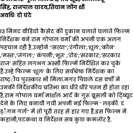
सिंह
,
राजपाल यादव
,
तियान लोंग शी
अवधिः दो घंटे
13
मिनट वीडियो कैसेट की दुकान चलाते चलाते फिल्म
निर्देशक बने राम गोपाल वर्मा की अपनी एक अलग
पहचान रही है.उन्होने
‘‘
सत्या
’’,‘
रंगीला
’,‘
शूल
’,‘
कौन
’
,‘
मस्त
’,‘
जंगल
’,‘
कंपनी
’,‘
भूत
’ ,‘
रोड
’,‘
सरकार
’,‘
सरकार
राज
’
सहित लगभग अस्सी फिल्में निर्देशित कर चुके
हैं.उन्हे फिल्म
‘
शूल
’
के लिए सर्वश्रेष्ठ निर्देशक का
राष्ट्ीय पुरस्कार भी मिला.मगर पिछले दस वर्षों में
उनकी निर्देशकीय प्रतिभा का धीरे धीरे पतन ही होता रहा
है.राम गोपाल वर्मा मार्शल आर्ट के गुरू ब्रूसली को ट्ब्यिूट
देने के लिए बनायी गयी अपनी नई फिल्म
‘
लड़कीः द
ड्ैगन गर्ल
’’
में तो पूरी तरह से हार गए हैं.इस फिल्म में
कहानी
,
पटकथा व निर्देशन सब कुछ कमजोर है.