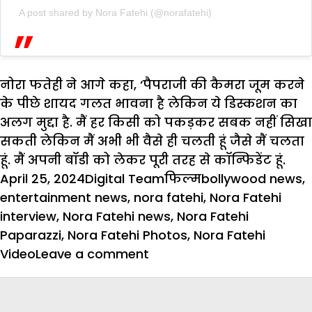
A post shared by Nora Fatehi (@norafatehi)
नोरा फतेही ने आगे कहा, ‘पैपराजी की कैमरा जूम करने
के पीछे शायद गलत भावना है लेकिन ये डिस्कशन का
अलग मुद्दा है. मैं हर किसी को पकड़कर सबक नहीं सिखा
सकती लेकिन मैं अभी भी वैसे ही चलती हूं जैसे मैं चलता
हूं. मैं अपनी बॉडी को लेकर पूरी तरह से कॉन्फिडेंट हूं.
Posted
Author
Categories
Tags
April 25, 2024
Digital Team
फिल्म
bollywood news
,
on
entertainment news
,
nora fatehi
,
Nora Fatehi
interview
,
Nora Fatehi news
,
Nora Fatehi
Paparazzi
,
Nora Fatehi Photos
,
Nora Fatehi
on
Video
Leave a comment
मीडिया
पर
गुस्सा