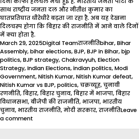
दिनों काफी हलचल मची हुई है.
भारतीय जनता पार्टी
के
साथ राष्ट्रीय जनता दल और
नीतीश कुमार
का
घातप्रतिघात धीरेधीरे बढ़ता जा रहा है. अब यह देखना
दिलचस्प होगा कि बिहार की राजनीति में आने वाले दिनों
में क्या होता है.
Posted
Author
Categories
Tags
March 29, 2025
Digital Team
राजनीति
bihar
,
Bihar
on
Assembly
,
bihar elections
,
BJP
,
BJP in Bihar
,
bjp
politics
,
BJP strategy
,
Chakravyuh
,
Election
Strategy
,
Indian Elections
,
indian politics
,
Modi
Government
,
Nitish Kumar
,
Nitish Kumar defeat
,
Nitish Kumar vs BJP
,
politics
,
चक्रव्यूह
,
चुनावी
रणनीति
,
बिहार
,
बिहार चुनाव
,
बिहार में भाजपा
,
बिहार
विधानसभा
,
बीजेपी की राजनीति
,
भाजपा
,
भारतीय
चुनाव
,
भारतीय राजनीति
,
मोदी सरकार
,
राजनीति
Leave
on
a comment
Nitish
Kumar