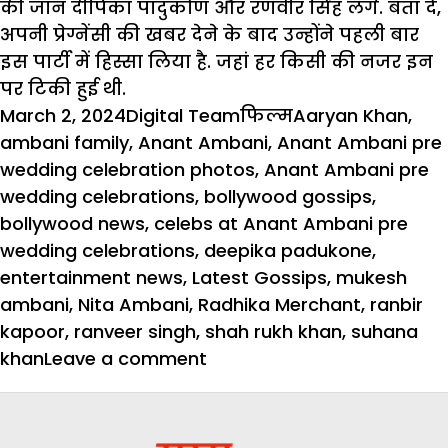
की जान दीपिका पादुकोण और रणवीर सिंह लगे. बता दें,
अपनी प्रेग्नेंसी की खबर देने के बाद उन्होंने पहली बार
इस पार्टी में हिस्सा लिया है. जहां हर किसी की नजर इन
पर टिकी हुई थी.
Posted
Author
Categories
Tags
March 2, 2024
Digital Team
फिल्म
Aaryan Khan
,
on
ambani family
,
Anant Ambani
,
Anant Ambani pre
wedding celebration photos
,
Anant Ambani pre
wedding celebrations
,
bollywood gossips
,
bollywood news
,
celebs at Anant Ambani pre
wedding celebrations
,
deepika padukone
,
entertainment news
,
Latest Gossips
,
mukesh
ambani
,
Nita Ambani
,
Radhika Merchant
,
ranbir
kapoor
,
ranveer singh
,
shah rukh khan
,
suhana
on
khan
Leave a comment
Anant
Ambani
की