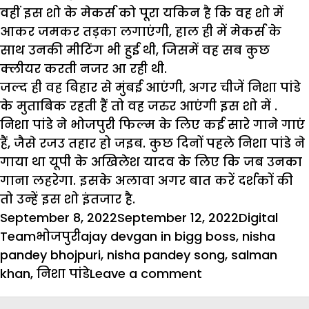
वहीं इस शो के मेकर्स को पूरा यकिन है कि वह शो में
आकर जमकर तड़का लगाएंगी, हाल ही में मेकर्स के
साथ उनकी मीटिंग भी हुई थी, जिसमें वह सब कुछ
क्लीयर करती नजर आ रही थी.
जल्द ही वह बिहार से मुंबई आएंगी, अगर चीजें निशा पांडे
के मुताबिक रहती हैं तो वह जरुर आएंगी इस शो में .
निशा पांडे ने भोजपुरी फिल्म के लिए कई सारे गाने गाएं
हैं, जैसे रजउ तहार हो जइब. कुछ दिनों पहले निशा पांडे ने
गाया था यूपी के अखिलेश यादव के लिए कि जब उनका
गाना लहरेगा. इसके अलावा अगर बात करें दर्शकों की
तो उन्हें इस शो इंतजार है.
Posted
Author
September 8, 2022
September 12, 2022
Digital
on
Categories
Tags
Team
भोजपुरी
ajay devgan in bigg boss
,
nisha
pandey bhojpuri
,
nisha pandey song
,
salman
on
khan
,
निशा पांडे
Leave a comment
बिग