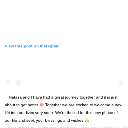
View this post on Instagram
Natasa and I have had a great journey together and it is just
about to get better
Together we are excited to welcome a new
life into our lives very soon. We’re thrilled for this new phase of
our life and seek your blessings and wishes
A post shared by
Hardik Pandya
(@hardikpandya93) on
May 31, 20