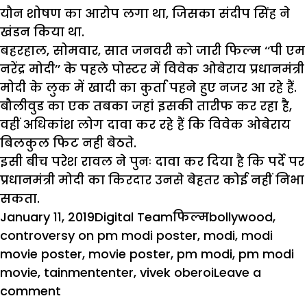
यौन शोषण का आरोप लगा था, जिसका संदीप सिंह ने
खंडन किया था.
बहरहाल, सोमवार, सात जनवरी को जारी फिल्म ‘‘पी एम
नरेंद्र मोदी’’ के पहले पोस्टर में विवेक ओबेराय प्रधानमंत्री
मोदी के लुक में खादी का कुर्ता पहने हुए नजर आ रहे हैं.
बौलीवुड का एक तबका जहां इसकी तारीफ कर रहा है,
वहीं अधिकांश लोग दावा कर रहे हैं कि विवेक ओबेराय
बिलकुल फिट नही बेठते.
इसी बीच परेश रावल ने पुनः दावा कर दिया है कि पर्दे पर
प्रधानमंत्री मोदी का किरदार उनसे बेहतर कोई नहीं निभा
सकता.
Posted
Author
Categories
Tags
January 11, 2019
Digital Team
फिल्म
bollywood
,
on
controversy on pm modi poster
,
modi
,
modi
movie poster
,
movie poster
,
pm modi
,
pm modi
movie
,
tainmententer
,
vivek oberoi
Leave a
on
comment