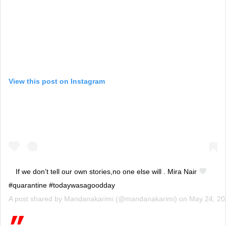
View this post on Instagram
If we don’t tell our own stories,no one else will . Mira Nair
#quarantine #todaywasagoodday
A post shared by
Mandanakarimi
(@mandanakarimi) on
May 24, 20