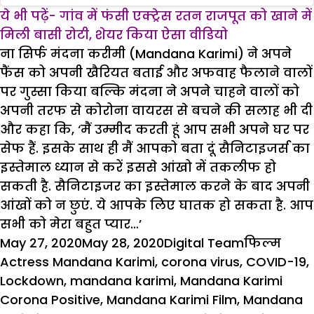
ये भी पढ़ें- गांव में फंसी एक्ट्रेस रतन राजपूत को खाने में
मिली बासी रोटी, शेयर किया ऐसा वीडियो
ना सिर्फ मंदना करीमी (Mandana Karimi) ने अपने
फैंस को अपनी खैरियत बताई और अफवाह फैलाने वालों
पर गुस्सा किया बल्कि मंदना ने अपने चाहने वालों को
अपनी तरफ से कोरोना वायरस से बचने की सलाह भी दी
और कहा कि, ‘मैं उम्मीद करती हूं आप सभी अपने घर पर
सेफ हैं. इसके साथ ही मैं आपको बता दूं सैनिटाइजर्स का
इस्तेमाल ध्यान से करें इससे आंखो में तकलीफ हो
सकती है. सैनिटाइजर का इस्तेमाल करने के बाद अपनी
आंखों को न छुएं. ये आपके लिए घातक हो सकता है. आप
सभी को मेरा बहुत प्यार…’
Posted
Author
Categories
Tags
May 27, 2020
May 28, 2020
Digital Team
फिल्म
on
Actress Mandana Karimi
,
corona virus
,
COVID-19
,
Lockdown
,
mandana karimi
,
Mandana Karimi
Corona Positive
,
Mandana Karimi Film
,
Mandana