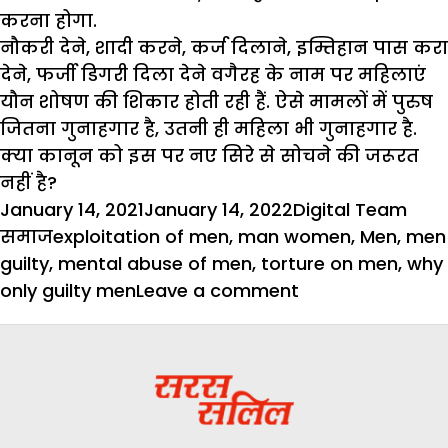
करना होगा.
नौकरी देने, शादी करने, कर्ज दिलाने, इम्तिहान पास करा
देने, फर्जी डिगरी दिला देने वगैरह के नाम पर महिलाएं
यौन शोषण की शिकार होती रही हैं. ऐसे मामलों में पुरुष
जितना गुनाहगार है, उतनी ही महिला भी गुनाहगार है.
क्या कानून को इस पर नए सिरे से सोचने की जरूरत
नहीं है?
Posted
Author
Cate
January 14, 2021
January 14, 2022
Digital Team
on
Tags
समाज
exploitation of men
,
man women
,
Men
,
men
guilty
,
mental abuse of men
,
torture on men
,
why
on
only guilty men
Leave a comment
जागरूकता:
गुनाहगार
मर्द
ही
क्यों?