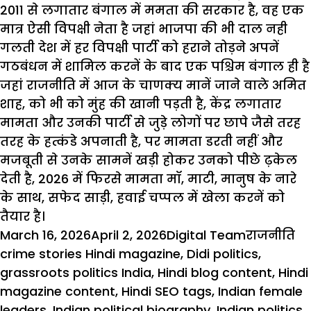
2011 से लगातार बंगाल में ममता की सरकार है, वह एक
मात्र ऐसी विपक्षी नेता है जहां भाजपा की भी दाल नही
गलती देश में हर विपक्षी पार्टी को हराने तोड़ने अपनें
गठबंधन में शामिल करनें के बाद एक पश्चिम बंगाल ही है
जहां राजनीति में आज के चाणक्य मानें जाने वाले अमित
शाह, को भी को मुंह की खानी पड़ती है, केंद्र लगातार
मामता और उनकी पार्टी से जुड़े लोगों पर छापे जैसे तरह
तरह के हत्कंडे अपनाती है, पर मामता डरती नहीं और
मजबूती से उनके सामनें खड़ी होकर उनको पीछे ढ़केल
देती है, 2026 में फिरसे मामता मॉ, माटी, मानुष के नारे
के साथ, सफेद साड़ी, हवाई चप्पल में खेला करनें को
तैयार है।
Posted
Author
Categorie
Ta
March 16, 2026
April 2, 2026
Digital Team
राजनीति
on
crime stories Hindi magazine
,
Didi politics
,
grassroots politics India
,
Hindi blog content
,
Hindi
magazine content
,
Hindi SEO tags
,
Indian female
leaders
,
Indian political biography
,
Indian politics