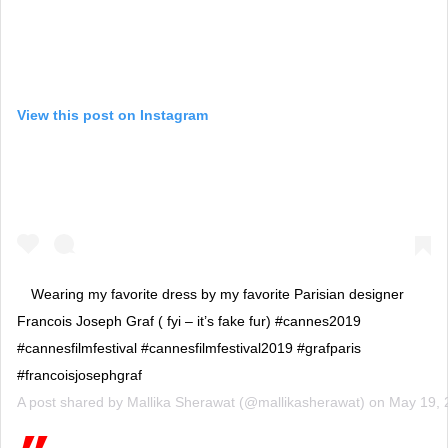
View this post on Instagram
Wearing my favorite dress by my favorite Parisian designer
Francois Joseph Graf ( fyi – it’s fake fur) #cannes2019
#cannesfilmfestival #cannesfilmfestival2019 #grafparis
#francoisjosephgraf
A post shared by
Mallika Sherawat
(@mallikasherawat) on
May 19, 