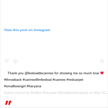
View this post on Instagram
Thank you @festivaldecannes for showing me so much love
#throwback #cannesfilmfestival #cannes #redcarpet
#smalltowngirl #haryana
A post shared by
Mallika Sherawat
(@mallikasherawat) on
May 15, 