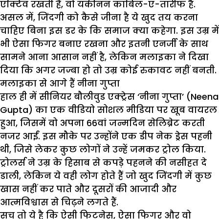
एक्टिव रखती हैं, वो यकीनन काबिल-ए-तारीफ है.
असल में, जिंदगी को कैसे जीना है ये खुद तय करना
चाहिए बिना इस डर के कि समाज क्या कहेगा. इस उम्र में
भी ऐसा फिगर बनाए रखना और इतनी एनर्जी के साथ
सामने आना आसान नहीं है, लेकिन मलाइका ने दिखा
दिया कि अगर जज्बा हो तो उम्र कोई रुकावट नहीं बनती.
मलाइका से आगे हैं नीना गुप्ता
हाल ही में सीनियर बौलीवुड एक्ट्रेस ‘नीना गुप्ता’ (Neena
Gupta) का एक वीडियो सोशल मीडिया पर खूब वायरल
हुआ, जिसमें वो अपना 66वां जन्मदिन सेलिब्रेट करती
नजर आईं. इस मौके पर उन्होंने एक डीप नेक ड्रेस पहनी
थी, जिसे लेकर कुछ लोगों ने उन्हें जमकर ट्रोल किया.
ट्रोलर्स ने उम्र के हिसाब से कपड़े पहनने की नसीहत दे
डाली, लेकिन ये वही लोग होते हैं जो खुद जिंदगी में कुछ
खास नहीं कर पाते और दूसरों की आजादी और
आत्मविश्वास से चिढ़ने लगते हैं.
सच तो ये है कि ऐसी फिटनेस, ऐसा फिगर और वो