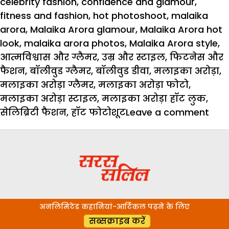
celebrity fashion
,
confidence and glamour
,
fitness and fashion
,
hot photoshoot
,
malaika
arora
,
Malaika Arora glamour
,
Malaika Arora hot
look
,
malaika arora photos
,
Malaika Arora style
,
आत्मविश्वास और ग्लैमर
,
उम्र और स्टाइल
,
फिटनेस और
फैशन
,
बॉलीवुड ग्लैमर
,
बॉलीवुड डीवा
,
मलाइका अरोड़ा
,
मलाइका अरोड़ा ग्लैमर
,
मलाइका अरोड़ा फोटो
,
मलाइका अरोड़ा स्टाइल
,
मलाइका अरोड़ा हॉट लुक
,
on
सेलिब्रिटी फैशन
,
हॉट फोटोशूट
Leave a comment
Mala
Aro
Pho
उम्र
नहीं,
आत्म
अनलिमिटेड कहानियां-आर्टिकल पढ़ने के लिए
है
सब्सक्राइब करें
असल