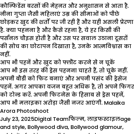
कौन्फिडेंस बरसों की मेहनत और अनुशासन से आता है.
नीना गुप्ता जैसी महिलाएं उम्र की सीमाओं को पीछे
छोड़कर खुद की शर्तों पर जी रही हैं और यही असली प्रेरणा
है. क्या पहनना है और कैसे रहना है, ये हर किसी की
पर्सनल चौइस होती है और उस पर सवाल उठाना दूसरों
की सोच का छोटापन दिखाता है, उनके
आत्मविश्वास
का
नहीं.
आप भी पहनें और खुद को फ्लौंट करने से न चूकें
आप भी इस तरह की ड्रेस पहनना चाहते हैं, तो चूके नहीं.
अपनी बौडी को फिट बनाएं और अपनी पसंद की ड्रेसेज
पहनें. अगर आपका वजन बहुत अधिक है, तो अपने फिगर
को टोन्ड करें. अपनी फिटनेस के हिसाब से ड्रेस पहनें,
आप भी
मलाइका अरोड़ा
जैसी नजर आएंगी.
Malaika
Arora Photoshoot
Posted
Author
Categories
Tags
July 23, 2025
Digital Team
फिल्म
,
लाइफस्टाइल
age
on
and style
,
Bollywood diva
,
Bollywood glamour
,