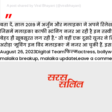
A post shared by Viral Bhayani (@viralbhayani)
बता दें, साल 2019 में अर्जुन और मलाइका ने अपने रिल
जिसमें मलाइका काफी स्टंनिंग नजर आ रही है इन तस्व
बेहद ही खूबसूरत लग रही हैं.” तो वहीं एक दूसरे यूजर ने
अरोड़ा ‘मूविंग इन विद मलाइका’ में नजर आ चुकी हैं. इस
Posted
Author
Categories
Tags
August 26, 2023
Digital Team
फिल्म
actress
,
bolly
on
malaika breakup
,
malaika update
Leave a comme