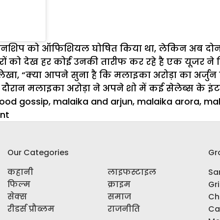
ेशनशिप को ऑफिशियल घोषित किया था, लेकिन अब दोनों सा
ीरों को देख हर कोई उनकी तारीफ कर रहे है एक यूजर न
 लिखा, “क्या आपने सुना है कि मलाइका अरोड़ा का अर्जुन 
 दौरान मलाइका अरोड़ा ने अपने शो में कई सेलेब्स के इंट
wood gossip
,
malaika and arjun
,
malaika arora
,
mal
on
nt
बांद्रा
में
Our Categories
Gr
स्पॉट
हुई
कहानी
लाइफस्टाइल
Sar
Malaika
फिल्म
क्राइम
Gr
Arora,
सेक्स
समाज
Ch
टी-
रीडर्स प्रौब्लम
राजनीति
Ca