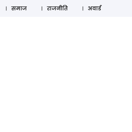
⚲
स्टोरी
लॉग इन
SUBSCRIBE
समाज
राजनीति
अवार्ड