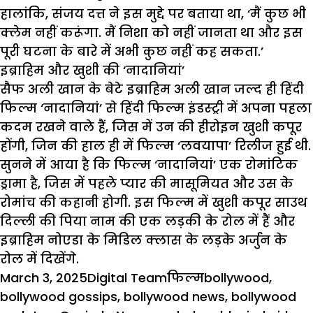
हालांकि, संजय दत्त ने इस मुद्दे पर बताया था, ‘मैं कुछ भी
क्लेम नहीं करूंगा. मैं निशा को नहीं जानता था और इस
पूरी घटना के बारे में अभी कुछ नहीं कह सकता.’
इब्राहिम और खुशी की ‘नादानियां’
सैफ अली खान के बेटे इब्राहिम अली खान जल्द ही हिंदी
फिल्म ‘नादानियां’ से हिंदी फिल्म इंडस्ट्री में अपना पहला
कदम रखने वाले हैं, जिस में उन की हीरोइन खुशी कपूर
होंगी, जिन की हाल ही में फिल्म ‘लवयापा’ रिलीज हुई थी.
सुनने में आया है कि फिल्म ‘नादानियां’ एक रोमांटिक
ड्रामा है, जिस में पहले प्यार की मासूमियत और उस के
रोमांच की कहानी होगी. इस फिल्म में खुशी कपूर साउथ
दिल्ली की पिया नाम की एक लड़की के रोल में हैं और
इब्राहिम
नोएडा के मिडिल क्लास के लड़के
अर्जुन
के
रोल में दिखेंगे.
Posted
Author
Categories
Tags
March 3, 2025
Digital Team
फिल्म
bollywood
,
on
bollywood gossips
,
bollywood news
,
bollywood