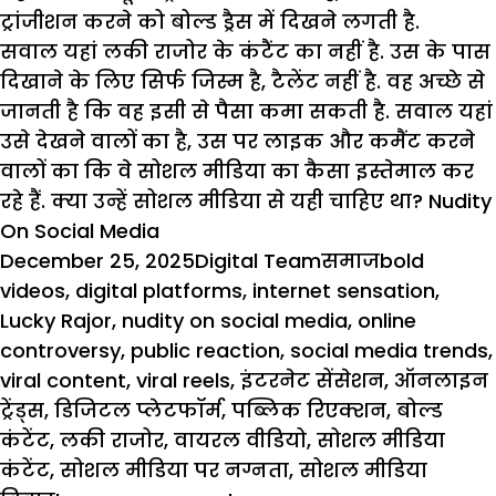
ट्रांजीशन
करने को बोल्ड ड्रैस में दिखने लगती है.
सवाल यहां लकी राजोर के कंटैंट का नहीं है. उस के पास
दिखाने के लिए सिर्फ
जिस्म
है, टैलेंट नहीं है. वह अच्छे से
जानती है कि वह इसी से पैसा कमा सकती है. सवाल यहां
उसे देखने वालों का है, उस पर लाइक और कमैंट करने
वालों का कि वे सोशल मीडिया का कैसा इस्तेमाल कर
रहे हैं. क्या उन्हें सोशल मीडिया से यही चाहिए था?
Nudity
On Social Media
Posted
Author
Categories
Tags
December 25, 2025
Digital Team
समाज
bold
on
videos
,
digital platforms
,
internet sensation
,
Lucky Rajor
,
nudity on social media
,
online
controversy
,
public reaction
,
social media trends
,
viral content
,
viral reels
,
इंटरनेट सेंसेशन
,
ऑनलाइन
ट्रेंड्स
,
डिजिटल प्लेटफॉर्म
,
पब्लिक रिएक्शन
,
बोल्ड
कंटेंट
,
लकी राजोर
,
वायरल वीडियो
,
सोशल मीडिया
कंटेंट
,
सोशल मीडिया पर नग्नता
,
सोशल मीडिया