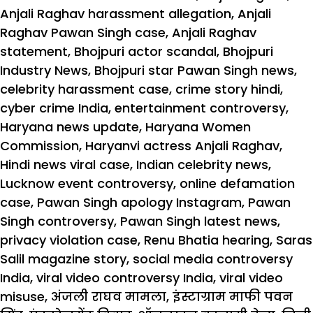
Anjali Raghav harassment allegation
,
Anjali
Raghav Pawan Singh case
,
Anjali Raghav
statement
,
Bhojpuri actor scandal
,
Bhojpuri
Industry News
,
Bhojpuri star Pawan Singh news
,
celebrity harassment case
,
crime story hindi
,
cyber crime India
,
entertainment controversy
,
Haryana news update
,
Haryana Women
Commission
,
Haryanvi actress Anjali Raghav
,
Hindi news viral case
,
Indian celebrity news
,
Lucknow event controversy
,
online defamation
case
,
Pawan Singh apology Instagram
,
Pawan
Singh controversy
,
Pawan Singh latest news
,
privacy violation case
,
Renu Bhatia hearing
,
Saras
Salil magazine story
,
social media controversy
India
,
viral video controversy India
,
viral video
misuse
,
अंजली राघव मामला
,
इंस्टाग्राम माफी पवन