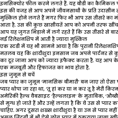
इनसिक्योर फील करने लगते हैं. यह बौडी का कैमिकल फ
इस की वजह से आप अपने जीवनसाथी के प्रति उदासीन से 
मुश्किल होने लगते हैं मगर फिर भी आप उस तीसरे का म
आता है. उस की कुछ खासीयतें आप को अपनी तरफ खींचती 
आप यह जुगत भिड़ाने में लगे रहते हैं कि उस तीसरे से 
नई रिलेशनशिप में आती है ज्यादा मुश्किल
एक स्टडी में यह भी सामने आया है कि पुरानी रिलेशनशिप 
मतलब यह कि शादीशुदा इनसान जब अपने पार्टनर से कुछ
का दूर जाना आप को ज्यादा इफैक्ट करता है. यह आप के चे
एक मजबूती और हिफाजत का भाव होता है.
इस जुनून से बचें
जब प्यार का जुनून ‘मानसिक बीमारी’ बन जाए तो ऐसा प्
प्यार थोपा जा रहा था, ‘तू हां कर या न कर तू है मेरी कि
अमेरिकी हैल्थ वैबसाइट ‘हैल्थलाइन’ के मुताबिक, ‘
से मुग्ध हो जाते हैं और उन्हें लगता है कि वे उस से प्या
चाहिए. अगर दूसरा शख्स शादीशुदा है या उन से प्यार नहीं
असल जिंदगी में भी ऐसे लोग प्यार में ठुकराया जाना स