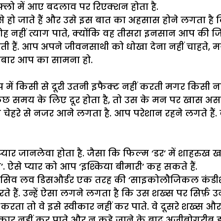
्लो में आए बदलाव पर रिएक्शन होता है.
हो जाते हैं और उसे इस बात का अहसास होने लगता है कि
ोह नहीं त्याग पाते, क्योंकि वह तीसरा इनसान आप की ज
हैं. आप अपने जीवनसाथी को धोखा देना नहीं चाहते, मगर
बारबार आप का सामना हो.
में किसी से दूरी उतनी इफैक्ट नहीं करती मगर किसी नए रि
 समय के लिए दूर होता है, तो उस के मन पर खास असर 
हरे से नजर आने लगता है. आप परेशान रहने लगते हैं. वही
यार जानलेवा होता है. जैसा कि फिल्म ‘डर’ में शाहरुख 
रन’. ऐसे प्यार को आप ‘इश्किया बीमारी’ कह सकते हैं.
औब्सैसिव लव डिसऔर्डर एक तरह की ‘साइकोलौजिकल कंडी
र करते हैं. उन्हें ऐसा लगने लगता है कि उस शख्स पर सिर्फ
 करता तो वे इसे स्वीकार नहीं कर पाते. वे दूसरे शख्स औ
्वीकार नहीं कर पाते और न कहे जाने के बाद अजीबोगरीब