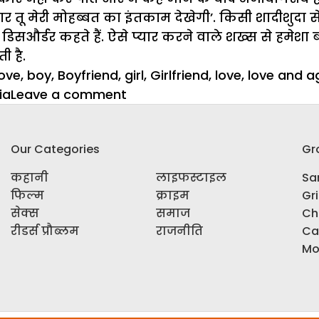
यार तू मेरी मोहब्बत का इंतकाम देखेगी’. किसी शादीशुदा 
डिसऔर्डर कहते हैं. ऐसे प्यार करने वाले शख्स से हमेशा 
 है.
ove
,
boy
,
Boyfriend
,
girl
,
Girlfriend
,
love
,
love and a
on
ia
Leave a comment
प्यार
कभी
Our Categories
Gr
भी
हो
कहानी
लाइफस्टाइल
Sar
सकता
फिल्म
क्राइम
Gr
है,
सेक्स
समाज
Ch
टैंशन
रीडर्स प्रौब्लम
राजनीति
Ca
नहीं
Mo
लेने
का