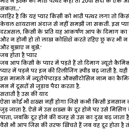
मीर ने इश्क को भारी पत्थर कहा तो 20वीं सदी के एक 
सकता…’
जाहिर है कि यह प्यार किसी को भारी पत्थर लगा तो कि
केवल शायराना अंदाज से नहीं समझी जा सकती. इस प्यार 
दरअसल, किसी के प्रति यह आकर्षण आप के दिमाग का कैम
और न होनी हो तो लाख कोशिशें करते रहिए छू कर भी न 
और बुझाए न बुझे.’
जब होता है प्यार
जब आप किसी के प्यार में पड़ते हैं तो दिमाग न्यूरो कैमि
प्यार में पड़ने पर इन की रिलीजिंग स्पीड बढ़ जाती ह
इस मामले में न्यूरोपेप्टाइड औक्सीटोसिन नाम का कैमिक
मन में दूसरों से जुड़ाव पैदा करता है.
सताती है उस की याद
ऐसा कोई भी शख्स नहीं होगा जिसे कभी किसी इनसान की 
जुड़ जाता है. ऐसे में उस शख्स के दूर होने पर उसे मि
पाता, जबकि दूर होने की वजह से उस का दुख बढ़ जाता है
वैसे भी आप जिस की तरफ खिंचते हैं जब वह दूर होता है तो