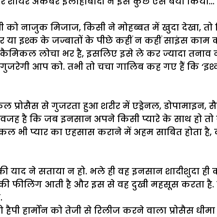
और शायर अकबर इलाहाबादी ने इसे कुछ ऐसे बयां किया… 
सी को नाजुक मिजाज, किसी ने मोहब्बत में खुदा देखा,
या इश्क के जज्बातों के पीछे कहीं न कहीं साइंस काम क
िकल लोचा भर है, इसलिए इसे ले कर ज्यादा तनाव नहीं ल
गुजरेगी आप को. तभी तो चचा गालिब कह गए हैं कि ‘इश्क
कल प्रोसैस से गुजरता हुआ शरीर में एड्रेनल, डोपामाइन, स
ै. यही वजह है कि जब इनसान अपने किसी प्यारे के साथ ह
ल भी प्यार का एहसास कराने में अहम साबित होता है, क्
याद ने सताया न हो. भले ही वह इनसान शादीशुदा ही क्
सिंग की फीलिंग आती है और इस से वह दुखी महसूस करता ह
.
 हैपी हार्मोन को तेजी से रिलीज करने वाला प्रोसैस धीमा 