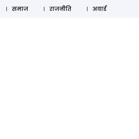
⚲
स्टोरी
लॉग इन
SUBSCRIBE
समाज
राजनीति
अवार्ड