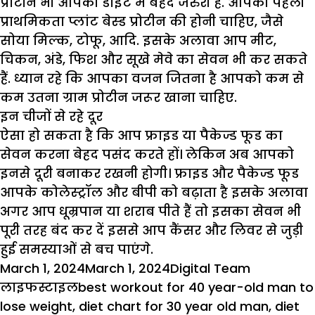
प्रोटीन भी आपकी डाइट में बेहद जरुरी है. आपकी पहली
प्राथमिकता प्लांट बेस्ड प्रोटीन की होनी चाहिए, जैसे
सोया मिल्क, टोफू, आदि. इसके अलावा आप मीट,
चिकन, अंडे, फिश और सूखे मेवे का सेवन भी कर सकते
हैं. ध्यान रहे कि आपका वजन जितना है आपको कम से
कम उतना ग्राम प्रोटीन जरूर खाना चाहिए.
​इन चीजों से रहे दूर
ऐसा हो सकता है कि आप फ्राइड या पैकेज्ड फूड का
सेवन करना बेहद पसंद करते हों। लेकिन अब आपको
इनसे दूरी बनाकर रखनी होगी। फ्राइड और पैकेज्ड फूड
आपके कोलेस्ट्रॉल और बीपी को बढ़ाता है इसके अलावा
अगर आप धूम्रपान या शराब पीते हैं तो इसका सेवन भी
पूरी तरह बंद कर दें इससे आप कैंसर और लिवर से जुड़ी
हुई समस्याओं से बच पाएंगे.
Posted
Author
Categorie
March 1, 2024
March 1, 2024
Digital Team
on
Tags
लाइफस्टाइल
best workout for 40 year-old man to
lose weight
,
diet chart for 30 year old man
,
diet