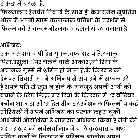
सेकंड’ में बदला है.
फिल्मकार हेमवंत तिवारी के साथ ही कैमरामैन सुप्रतिम
भोल ने अपनी खास कलात्मक प्रतिभा के प्रदर्शन से
फिल्म को रोचक,मनोरंजक व देखने योग्य बनाया है.
अभिनयः
एक असहाय व पीड़ित युवक,वफादार पति,दयालु
पिता,उसूलो ंपर चलने वाले आकाश,जो रिया के
अचानक गुस्से से भ्रमित हो जाता है,के किरदार को
हेमवंत तिवारी अपने अभिनय से संवारने में सफल रहे
हैं.अपने पति से खुश न होने के बावजूद अपनी शादी को
बचाने के लिए फिक्र मंद रिया के किरदार में ‘‘द वाॅरियर
क्वीन आफ झांसी’’सहित तीन इंटरनेशनल फिल्मों व कई
सीरियलों में अपने अभिनय का परचम लहरा चुकी
अभिनेत्री औरोशिखा डे जानदार अभिनय किया है.मंत्री की
षह पर खुद को सर्वेसर्वा मानने वाले कुख्यात व भ्रष्ट
पुलिस कर्मी के किरदार में परिमल आलोक अपने