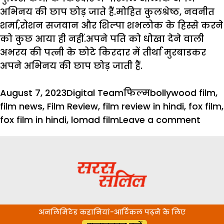
अभिनय की छाप छोड़ जाते हैं.मोहित कुलश्रेष्ठ, नवनीत
शर्मा,रोशन सजवान और शिल्पा शभलोक के हिस्से करने
को कुछ आया ही नहीं.अपने पति को धोखा देने वाली
अभरय की पत्नी के छोटे किरदार में तीर्था मुरबाडकर
अपने अभिनय की छाप छोड़ जाती हैं.
Posted
Author
Categories
Tags
August 7, 2023
Digital Team
फिल्म
bollywood film
,
on
film news
,
Film Review
,
film review in hindi
,
fox film
,
on
fox film in hindi
,
lomad film
Leave a comment
फिल्
रिव्यू
:
लोम
–
औरोश
अनलिमिटेड कहानियां-आर्टिकल पढ़ने के लिए
डे