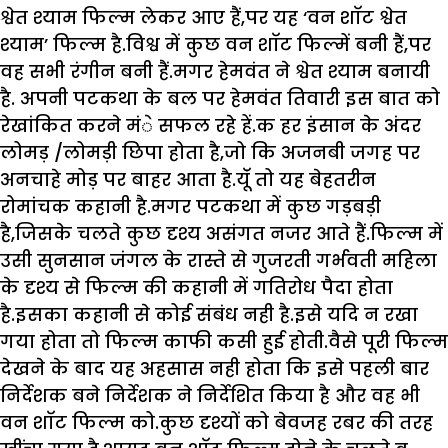
श्वेत श्याम फिल्म लेकर आए हैं,पर यह ‘वन शाॅट श्वेत
श्याम’ फिल्म है.विश्व में कुछ वन शाॅट फिल्में बनी हैं,पर
वह सभी रंगीन बनी हैं.मगर हेमवंत ने श्वेत श्याम बनायी
है. अपनी पटकथा के बल पर हेमवंत तिवारी इस बात को
रेखांकित करने मंे सफल रहे हें.क हर इंसान के अंदर
लोमड़ /लोमड़ी छिपा होता है,जो कि अजनबी जगह पर
अनचाहे मोड़ पर बाहर आता है.यॅूं तो यह बेहतरीन
रोमांचक कहानी है.मगर पटकथा में कुछ गड़बड़ी
है,जिसके चलते कुछ दृश्य असंगत नजर आते हैं.फिल्म में
उसी सुनसान जंगल के रास्ते से गुजरती गर्भवती महिला
के दृश्य से फिल्म की कहानी में गतिरोध पैदा होता
है.इसका कहानी से कोई संबंध नही है.इसे यदि न रखा
गया होता तो फिल्म काफी कसी हुई होती.वैसे पूरी फिल्म
देखने के बाद यह अहसास नही होता कि इसे पहली बार
निर्देशक बने निर्देशक ने निर्देशित किया है और वह भी
वन शाॅट फिल्म को.कुछ दृश्यों को बेवजह रबर की तरह