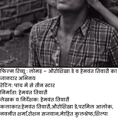
फिल्म रिव्यू : लोमड़ – औरोशिखा डे व हेमवंत तिवारी का
जानदार अभिनय
रेटिंग
:
पांच
में
से
तीन
स्टार
निर्माता:
हेमवंत
तिवारी
लेखक
व
निर्देशक:
हेमवंत
तिवारी
कलाकार:
हेमवंत
तिवारी,
औरोशिखा
डे,
परमिल
आलोक,
नवनीत
शर्मा,
रोशन
सजवान,
मेाहित
कुलश्रेष्ठ,
शिल्पा