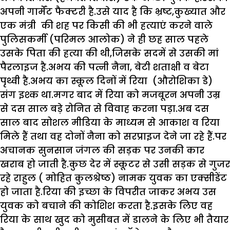
अपनी गार्मेंट फैक्टरी है.उसे याद है कि भ्रष्ट,कुख्यात और
एक मंत्री की शह पर किसी की भी हत्याएं करने वाले
पुलिसकर्मी (परिमल आलोक) ने ही छह साल पहले
उसके पिता की हत्या की थी,जिसके सदमें से उसकी मां
पैरलाइज है.अभय की पत्नी नैना, बेटी शताक्षी व बेटा
पृथ्वी है.अभय का स्कूल दिनों में रिया (औरोशिका डे)
संग इश्क था.मगर बाद में रिया को मजबूरन अपनी उम्र
से दस साल बड़े रोनित से विवाह करना पड़ा.अब दस
साल बाद सोशल मीडिया के माध्यम से आकाश व रिया
मिले हैं तथा वह दोनों नैना को सरप्राइज देने जा रहे हैं.पर
अचानक सुनसान जंगल की सड़क पर उनकी कार
खराब हो जाती है.कुछ देर में स्कूटर से उसी सड़क से गुजर
रहे राहुल ( मोहित कुलश्रेष्ठ) नामक युवक का एक्सीडेंट
हो जाता है.रिया की इच्छा के विपरीत जाकर अभय उस
युवक को बचाने की कोशिश करता है.इसके लिए वह
रिया के साथ खुद को मुसीबत में डालने के लिए भी तैयार