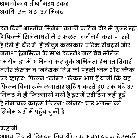
शभलोक
व
तीर्था
मुरबाडकर
अवधि:
एक
घंटा 37
मिनट
इन दिनों भारतीय सिनेमा काफी कठिन दौर से गुजर रहा
है.फिल्में सिनेमाघरों में सफलता दर्ज नही करा पा रही
है.ऐसे ही दौर में हौलीवुड कलाकार एरिक रॉबर्ट्स और
नताशा हेनस्ट्रिज के साथ इंटरनेशनल वेब सीरीज
‘‘मदीनाह’’ में अभिनय कर चुके अभिनेता हेमवंत तिवारी
बतौर लेखक व निर्देशक विश्व की पहली ‘‘वन शौट ब्लैक
एंड व्हाइट’’ फिल्म ‘‘लोमड़’’ लेकर आए हैं.यानी कि यह
फिल्म बिना रूके लगातार शूटिंग करते हुए एक घंटे 37
मिनट में ही फिल्मायी गयी है.इसमें एडीटिंग नही हुई
है.रोमांचक क्राइम फिल्म ‘‘लोमड़’’ चार अगस्त को
सिनेमाघरों में पहुॅच चुकी है.
कहानीः
अभय तिवारी (हेमवंत तिवारी) एक अच्छा युवक है.उसकी