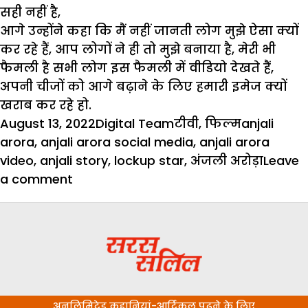
सही नहीं है,
आगे उन्होंने कहा कि मैं नहीं जानती लोग मुझे ऐसा क्यों
कर रहे हैं, आप लोगों ने ही तो मुझे बनाया है, मेरी भी
फैमली है सभी लोग इस फैमली में वीडियो देखते हैं,
अपनी चीजों को आगे बढ़ाने के लिए हमारी इमेज क्यों
खराब कर रहे हो.
Posted
Author
Categories
Tags
August 13, 2022
Digital Team
टीवी
,
फिल्म
anjali
on
arora
,
anjali arora social media
,
anjali arora
video
,
anjali story
,
lockup star
,
अंजली अरोड़ा
Leave
on
a comment
MMS
लिक
होने
पर
अंजली
अरोड़ा
अनलिमिटेड कहानियां-आर्टिकल पढ़ने के लिए