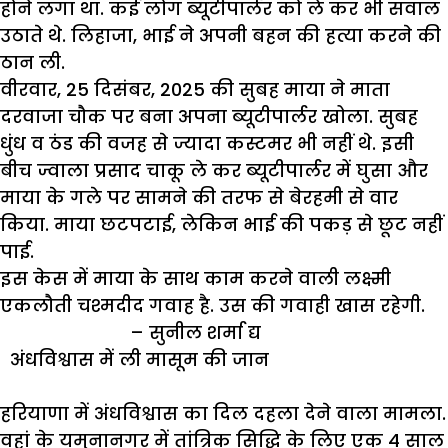
होने
लगा
था
.
कई
लोग
ब्यूटीपार्लर
को
ले
कर
भी
सवाल
उठाते
थे
.
लिहाजा
,
भाई
ने
अपनी
बहन
की
हत्या
करने
की
ठान
ली
.
वीरवार
, 25
दिसंबर
, 2025
की
सुबह
माया
ने
माता
दरवाजा
चौक
पर
बना
अपना
ब्यूटीपार्लर
खोला
.
सुबह
धुंध
व
ठंड
की
वजह
से
ज्यादा
कस्टमर
भी
नहीं
थे
.
इसी
बीच
ज्वाला
प्रसाद
चाकू
ले
कर
ब्यूटीपार्लर
में
घुसा
और
माया
के
गले
पर
सामने
की
तरफ
से
बेरहमी
से
वार
किया
.
माया
छटपटाई
,
लेकिन
भाई
की
पकड़
से
छूट
नहीं
पाई
.
इस
केस
में
माया
के
साथ
काम
करने
वाली
लक्ष्मी
एकलौती
चश्मदीद
गवाह
है
.
उस
की
गवाही
खास
रहेगी
.
–
सुनील
शर्मा
द्य
अंधविश्वास
में
ली
मासूम
की
जान
हरियाणा
में
अंधविश्वास
का
दिल
दहला
देने
वाला
मामला
.
वहां
के
यमुनानगर
में
तांत्रिक
सिद्धि
के
लिए
एक
4
साल