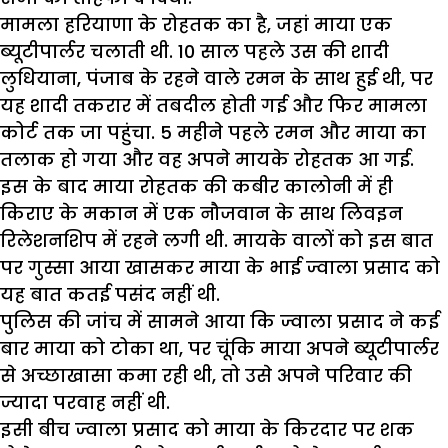
मामला
हरियाणा
के
रोहतक
का
है
,
जहां
माया
एक
ब्यूटीपार्लर
चलाती
थी
. 10
साल
पहले
उस
की
शादी
लुधियाना
,
पंजाब
के
रहने
वाले
रमन
के
साथ
हुई
थी
,
पर
यह
शादी
तकरार
में
तबदील
होती
गई
और
फिर
मामला
कोर्ट
तक
जा
पहुंचा
. 5
महीने
पहले
रमन
और
माया
का
तलाक
हो
गया
और
वह
अपने
मायके
रोहतक
आ
गई
.
इस
के
बाद
माया
रोहतक
की
कबीर
कालोनी
में
ही
किराए
के
मकान
में
एक
नौजवान
के
साथ
लिवइन
रिलेशनशिप
में
रहने
लगी
थी
.
मायके
वालों
को
इस
बात
पर
गुस्सा
आया
खासकर
माया
के
भाई
ज्वाला
प्रसाद
को
यह
बात
कतई
पसंद
नहीं
थी
.
पुलिस
की
जांच
में
सामने
आया
कि
ज्वाला
प्रसाद
ने
कई
बार
माया
को
टोका
था
,
पर
चूंकि
माया
अपने
ब्यूटीपार्लर
से
अच्छाखासा
कमा
रही
थी
,
तो
उसे
अपने
परिवार
की
ज्यादा
परवाह
नहीं
थी
.
इसी
बीच
ज्वाला
प्रसाद
को
माया
के
किरदार
पर
शक