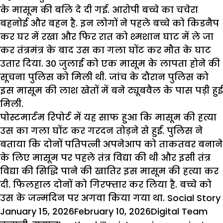
के
मासूम
की
बलि
दे
दी
गई
.
आरोपी
बच्चे
का
चचेरा
बहनोई
और
बहन
है
.
इन
लोगों
ने
पहले
बच्चे
को
किडनैप
कर
घर
में
रखा
और
फिर
रात
को
श्मशान
घाट
में
ले
जा
कर
तंत्रमंत्र
के
बाद
उस
का
गला
घोंट
कर
मौत
के
घाट
उतार
दिया
. 30
जुलाई
को
एक
मासूम
के
लापता
होने
की
सूचना
पुलिस
को
मिली
थी
.
जांच
के
दौरान
पुलिस
को
इस
मासूम
की
लाश
खेतों
में
बने
ट्यूबवैल
के
पास
पड़ी
हुई
मिली
.
पोस्टमार्टम
रिपोर्ट
में
यह
साफ
हुआ
कि
मासूम
की
हत्या
उस
का
गला
घोंट
कर
गरदन
तोड़ने
से
हुई
.
पुलिस
ने
बताया
कि
दोनों
पतिपत्नी
अपनेआप
को
ताकतवर
बनाने
के
लिए
मासूम
पर
पहले
तंत्र
विद्या
की
थी
और
इसी
तंत्र
विद्या
की
सिद्धि
पाने
की
खातिर
इस
मासूम
की
हत्या
कर
दी
.
फिलहाल
दोनों
को
गिरफ्तार
कर
लिया
है
.
बच्चे
को
उस
के
जन्मदिन
पर
अगवा
किया
गया
था
. Social Story
Posted
Author
Cat
January 15, 2026
February 10, 2026
Digital Team