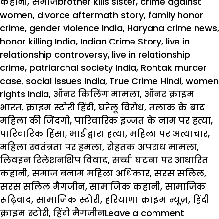
on
Tags
कहानी
,
समाज
brother kills sister
,
crime against
women
,
divorce aftermath story
,
family honor
crime
,
gender violence India
,
Haryana crime news
,
honor killing India
,
Indian Crime Story
,
live in
relationship controversy
,
live in relationship
crime
,
patriarchal society India
,
Rohtak murder
case
,
social issues India
,
True Crime Hindi
,
women
rights India
,
ऑनर किलिंग मामला
,
ऑनर क्राइम
भारत
,
क्राइम स्टोरी हिंदी
,
घरेलू विरोध
,
तलाक के बाद
महिला की जिंदगी
,
पारिवारिक इज्जत के नाम पर हत्या
,
पारिवारिक हिंसा
,
भाई द्वारा हत्या
,
महिला पर अत्याचार
,
महिला स्वतंत्रता पर हमला
,
रोहतक अपराध मामला
,
लिवइन रिलेशनशिप विवाद
,
सच्ची घटना पर आधारित
कहानी
,
समाज बनाम महिला अधिकार
,
सरस सलिल
,
सरस सलिल मैगजीन
,
सामाजिक कहानी
,
सामाजिक
रूढ़िवाद
,
सामाजिक स्टोरी
,
हरियाणा क्राइम न्यूज़
,
हिंदी
on
क्राइम स्टोरी
,
हिंदी मैगजीन
Leave a comment