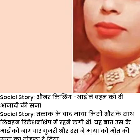
Social Story: औनर किलिंग -भाई ने बहन को दी
आजादी की सजा
Social Story: त
लाक
के
बाद
माया
किसी
और
के
साथ
लिवइन
रिलेशनशिप
में
रहने
लगी
थी
.
यह
बात
उस
के
भाई
को
नागवार
गुजरी
और
उस
ने
माया
को
मौत
की
सजा
का
तोहफा
दे
दिया
.