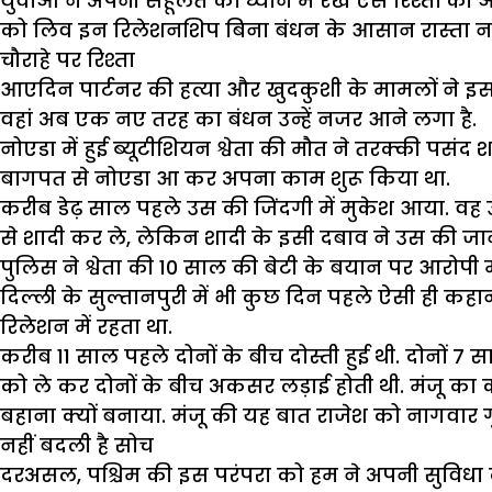
युवाओं ने अपनी सहूलत को ध्यान में रख ऐसे रिश्तों की
को लिव इन रिलेशनशिप बिना बंधन के आसान रास्ता नजर आ
चौराहे पर रिश्ता
आएदिन पार्टनर की हत्या और खुदकुशी के मामलों ने इस र
वहां अब एक नए तरह का बंधन उन्हें नजर आने लगा है.
नोएडा में हुई ब्यूटीशियन श्वेता की मौत ने तरक्की पसंद 
बागपत से नोएडा आ कर अपना काम शुरू किया था.
करीब डेढ़ साल पहले उस की जिंदगी में मुकेश आया. वह 
से शादी कर ले, लेकिन शादी के इसी दबाव ने उस की जान
पुलिस ने श्वेता की 10 साल की बेटी के बयान पर आरोपी
दिल्ली के सुल्तानपुरी में भी कुछ दिन पहले ऐसी ही क
रिलेशन में रहता था.
करीब 11 साल पहले दोनों के बीच दोस्ती हुई थी. दोनों 7
को ले कर दोनों के बीच अकसर लड़ाई होती थी. मंजू का
बहाना क्यों बनाया. मंजू की यह बात राजेश को नागवार
नहीं बदली है सोच
दरअसल, पश्चिम की इस परंपरा को हम ने अपनी सुविधा क