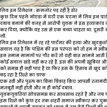
लिव इन रिलेशन : कमजोर पड़ रही है डोर
कुछ दिन पहले नोएडा में घटी एक घटना में लिव इन पार्टनर
दबाव बनाने की वजह से आरोपी युवक ने इस हत्याकांड को 
कर दिया, क्योंकि वह उस से एक बच्चा चाहता था. दूसर
ली.
लिव इन रिलेशन में रह रहे पार्टनर की हत्या और खुदकुशी
सवाल यह है कि पश्चिम की इस परंपरा को तो हम ने स्
इन तमाम मामलों पर गौर करें तो यही बात सामने आती ह
कोई सवाल खड़े नहीं कर रहे हैं. इस की अपनी खूबियां औ
को समझ ही नहीं पाए हैं या फिर इस के हिसाब से खुद को 
बढ़ रहा है रिश्ते का ग्राफ
एक स्त्री और पुरुष का बिना विवाह किए आपसी रजामंदी
मजबूरी नहीं होती और न ही कोई दबाव.
युवकयुवतियां सोचसमझ कर साथसाथ रहते हैं और जब च
इस रिश्ते को कुछ हद तक शहरी समाज स्वीकार कर चुका ह