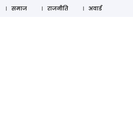
⚲
स्टोरी
लॉग इन
SUBSCRIBE
समाज
राजनीति
अवार्ड