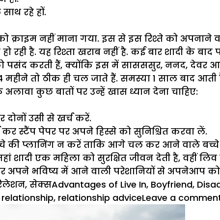
साथ रहे हों.
 क्राइम नहीं माना गया. इस से इस रिश्ते को अपनाने 
ी हो रही है. यह रिश्ता खराब नहीं है. कई बार शादी के बा
को पसंद करती हैं, क्योंकि इस में सासससुर, ननद, देवर 
4 महीने तो ठीक ही चल जाते हैं. समस्या 1 साल बाद आती है
अलावा कुछ बातों पर उन्हें खास ध्यान देना चाहिए:
ोनों उसी से खर्च करें.
र स्टैंप पेपर पर अपने हिस्से को सुनिश्चित करवा लें.
चे की प्लानिंग न करें ताकि आगे चल कर आने वाले बच्च
ां शादी एक महिला को सुरक्षित जीवन देती है, वहीं लिव
 अपने भविष्य में आने वाली परेशानियों से अपनेआप को
ategories
Tags
िलेशन
,
सेक्स
Advantages of Live In
,
Boyfriend
,
Disad
n relationship
,
relationship advice
Leave a commen