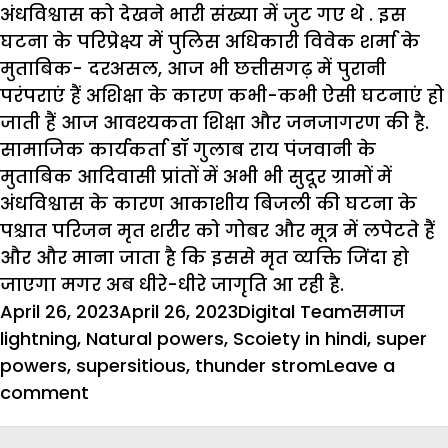
अंधविश्वास को देखने भारी संख्या में जुट गए थे . इस
घटना के परिप्रेक्ष्य में पुलिस अधिकारी विवेक शर्मा के
मुताबिक- दरअसल, आज भी छत्तीसगढ़ में पुरानी
परंपराएं हैं अशिक्षा के कारण कभी-कभी ऐसी घटनाएं हो
जाती हैं आज आवश्यकता शिक्षा और जनजागरण की है.
सामाजिक कार्यकर्ता डॉ गुलाब राय पंजवानी के
मुताबिक आदिवासी प्रांतों में अभी भी सुदूर ग्रामों में
अंधविश्वास के कारण आकाशीय बिजली की घटना के
पश्चात परिजन मृत शरीर को गोबर और मूत्र में लपेटते हैं
और और माना जाता है कि इससे मृत व्यक्ति जिंदा हो
जाएगा मगर अब धीरे-धीरे जागृति आ रही है.
Posted
Author
Categorie
Tag
April 26, 2023
April 26, 2023
Digital Team
समाज
on
lightning
,
Natural powers
,
Scoiety in hindi
,
super
powers
,
supersitious
,
thunder strom
Leave a
on
comment
आकाशीय
बिजली