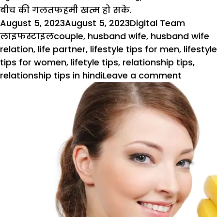
बीच की गलतफहमी खत्म हो सके.
Posted
Author
Catego
August 5, 2023
August 5, 2023
Digital Team
on
Tags
लाइफस्टाइल
couple
,
husband wife
,
husband wife
relation
,
life partner
,
lifestyle tips for men
,
lifestyle
tips for women
,
lifetyle tips
,
relationship tips
,
on
relationship tips in hindi
Leave a comment
कहीं
आपका
पार्टनर
भी
तो
चीटर
नहीं,
इन
6
संकेत