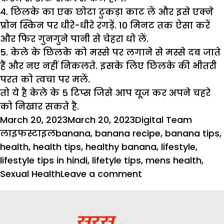
4. छिलके का एक छोटा टुकड़ा काट लें और इसे एक्ने
प्रोन स्किन पर धीरे-धीरे रगड़ें. 10 मिनट तक ऐसा करें
और फिर गुनगुने पानी से चेहरा धो लें.
5. केले के छिलके को मस्से पर लगाने से मस्से दब जाते
हैं और नए नहीं निकलते. इसके लिए छिलके की भीतरी
परत को त्वचा पर मलें.
तो ये है केले के 5 टिप्स जिसे आप यूज कर अपने चहरे
को निखार सकते है.
Posted
Author
Catego
March 20, 2023
March 20, 2023
Digital Team
on
Tags
लाइफस्टाइल
banana
,
banana recipe
,
banana tips
,
health
,
health tips
,
healthy banana
,
lifestyle
,
lifestyle tips in hindi
,
lifetyle tips
,
mens health
,
on
Sexual Health
Leave a comment
स्किन
के
लिए