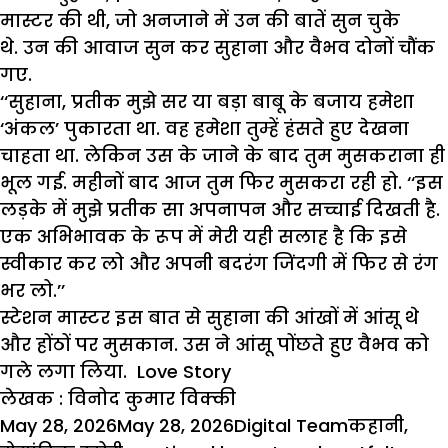
मास्टर की थी, जो अनजाने में उन की बातें सुन चुके
थे. उन की आवाज सुन कर सुहाना और वैभव दोनों चौंक
गए.
‘‘सुहाना, प्रतीक मुझे सर या बड़ा बाबू के बजाय हमेशा
‘अंकल’ पुकारता था. वह हमेशा तुम्हें हंसते हुए देखना
चाहता था. लेकिन उस के जाने के बाद तुम मुसकराना ही
भूल गई. महीनों बाद आज तुम फिर मुसकरा रही हो. ‘‘इस
लड़के में मुझे प्रतीक सा अपनापन और सच्चाई दिखती है.
एक अभिभावक के रूप में मेरी यही सलाह है कि इसे
स्वीकार कर लो और अपनी बदरंग जिंदगी में फिर से रंग
भर लो.’’
स्टेशन मास्टर इस बात से सुहाना की आंखों में आंसू थे
और होंठों पर मुसकान. उस ने आंसू पोंछते हुए वैभव को
गले लगा लिया. Love Story
लेखक : विनोद कुमार विक्की
Posted
Author
Categories
May 28, 2026
May 28, 2026
Digital Team
कहानी
,