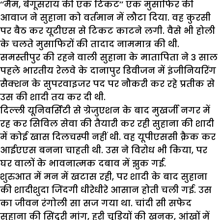
‘‘मैम, बेगूसराय की एक टिकट’’ एक मुसाफिर की
आवाज ने सुहाना को वर्तमान में लौटा दिया. वह कुरसी
पर बैठ कर यूटीएस से टिकट काटने लगी. वैसे भी होली
के चलते मुसाफिरों की तादाद नाममात्र की थी.
समस्तीपुर की रहने वाली सुहाना के मातापिता ने 3 साल
पहले भारतीय रेलवे के दानापुर डिवीजन में इंजीनियरिंग
सैक्शन के सुपरवाइजर पद पर नौकरी कर रहे प्रतीक से
उस की शादी तय कर दी थी.
दिल्ली यूनिवर्सिटी से ग्रेजुएशन के बाद मुखर्जी नगर में
रह कर सिविल सेवा की तैयारी कर रही सुहाना की शादी
में कोई खास दिलचस्पी नहीं थी. वह यूपीएससी क्रैक कर
आईएएस बनना चाहती थी. उस ने विरोध भी किया, पर
घर वालों के भावनात्मक दबाव में झुक गई.
शुरुआत में मन में खटास रही, पर शादी के बाद सुहाना
की शादीशुदा जिंदगी धीरेधीरे आसान होती चली गई. उस
का जीवन रंगोली सा सज गया था. चांदी सी सफेद
सुहाना की सिंदूरी मांग, हरी चूडि़यों की खनक, आंखों में