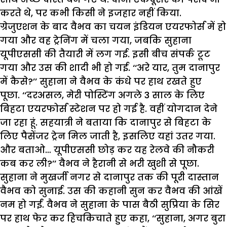
करते थे, पर कभी किसी ने इजहार नहीं किया.
ग्रेजुएशन के बाद वैभव का चयन इंडियन एयरफोर्स में हो
गया और वह ट्रेनिंग में चला गया, जबकि सुहाना
यूपीएससी की तैयारी में लग गई. इसी बीच संपर्क टूट
गया और उस की शादी भी हो गई. ‘‘अरे यार, तुम दानापुर
में कैसे?’’ सुहाना ने वैभव के कंधे पर हाथ रखते हुए
पूछा. ‘‘दरअसल, मेरी पोस्टिंग अगले 3 साल के लिए
बिहटा एयरफोर्स स्टेशन पर हो गई है. वहीं योगदान देने
जा रहा हूं. सहयात्री ने बताया कि दानापुर से बिहटा के
लिए पैसेंजर ट्रेन मिल जाती है, इसलिए यहां उतर गया.
और बताओ… यूपीएससी छोड़ कर यह रेलवे की नौकरी
कब कर ली?’’ वैभव ने हैरानी से भरी खुशी से पूछा.
सुहाना ने मुखर्जी नगर से दानापुर तक की पूरी दास्तान
वैभव को सुनाई. उस की कहानी सुन कर वैभव की आंखें
नम हो गईं. वैभव ने सुहाना के पास बैठी सुप्रिया के सिर
पर हाथ फेर कर हिचकिचाते हुए कहा, ‘‘सुहाना, अगर बुरा