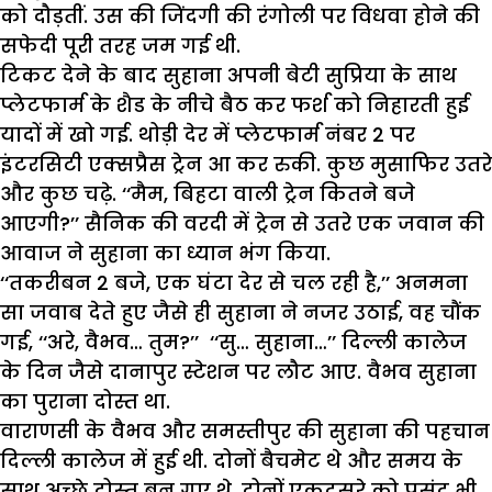
को दौड़तीं. उस की जिंदगी की रंगोली पर विधवा होने की
सफेदी पूरी तरह जम गई थी.
टिकट देने के बाद सुहाना अपनी बेटी सुप्रिया के साथ
प्लेटफार्म के शैड के नीचे बैठ कर फर्श को निहारती हुई
यादों में खो गई. थोड़ी देर में प्लेटफार्म नंबर 2 पर
इंटरसिटी एक्सप्रैस ट्रेन आ कर रुकी. कुछ मुसाफिर उतरे
और कुछ चढ़े. ‘‘मैम, बिहटा वाली ट्रेन कितने बजे
आएगी?’’ सैनिक की वरदी में ट्रेन से उतरे एक जवान की
आवाज ने सुहाना का ध्यान भंग किया.
‘‘तकरीबन 2 बजे, एक घंटा देर से चल रही है,’’ अनमना
सा जवाब देते हुए जैसे ही सुहाना ने नजर उठाई, वह चौंक
गई, ‘‘अरे, वैभव… तुम?’’ ‘‘सु… सुहाना…’’ दिल्ली कालेज
के दिन जैसे दानापुर स्टेशन पर लौट आए. वैभव सुहाना
का पुराना दोस्त था.
वाराणसी के वैभव और समस्तीपुर की सुहाना की पहचान
दिल्ली कालेज में हुई थी. दोनों बैचमेट थे और समय के
साथ अच्छे दोस्त बन गए थे. दोनों एकदूसरे को पसंद भी