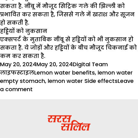
सकता है. नींबू में मौजूद सिट्रिक गले की झिल्ली को
प्रभावित कर सकता है, जिससे गले में खराश और सूजन
हो सकती है.
हड्डियों को नुकसान
एक्सपर्ट के मुताबिक नींबू से हड्डियों को भी नुकसान हो
सकता है. ये जोड़ों और हड्डियों के बीच मौजूद चिकनाई को
कम कर सकता है.
Posted
Author
Categorie
May 20, 2024
May 20, 2024
Digital Team
on
Tags
लाइफस्टाइल
Lemon water benefits
,
lemon water
empty stomach
,
lemon water Side effects
Leave
on
a comment
गर्मियों
में
ज्यादा
नींबू
पानी