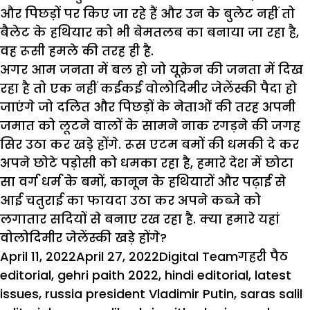
और पिछड़ों पर किए जा रहे हैं और उन के बुलेट नहीं तो
बैलेट के हथियार को भी बेमतलब का बनाया जा रहा है,
वह रूसी हमले की तरह ही है.
अगर आम जनता में बल हो जो यूक्रेन की जनता में दिख
रहा है तो एक नहीं कईकई वोलोदिमीर जेलेंस्की पैदा हो
जाएंगे जो दलित और पिछड़ों के नेताओं की तरह अपनी
जमात को लूटने वालों के सामने नाक रगड़ने की जगह
सिर उठा कर खड़े होंगे. रूस एटम बमों की धमकी दे कर
अपने छोटे पड़ोसी को धमका रहा है, हमारे देश में छोटा
सा वर्ग धर्म के बमों, कानून के हथियारों और पढ़ाई से
आई चतुराई का फायदा उठा कर अपने कब्जे को
लगातार सदियों से बनाए रख रहा है. क्या हमारे यहां
वोलोदिमीर जेलेंस्की खड़े होंगे?
Posted
Author
Categories
Ta
April 11, 2022
April 27, 2022
Digital Team
गहरी पैठ
on
editorial
,
gehri paith 2022
,
hindi editorial
,
latest
issues
,
russia president Vladimir Putin
,
saras salil