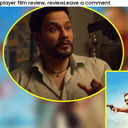
on
player film review
,
review
Leave a comment
आई
एम
नाॅट
ब्लाइंड
:
प्रेरणा
दायक
कथा