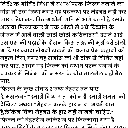
निर्देशक गोविंद मिश्रा ने यथार्थ परक फिल्म बनाने का
बीड़ा तो उठा लिया,मगर वह पटकथा पर मेहनत नही कर
पाए.परिणामतः फिल्म धीमी गति से आगे बढ़ती है.इसके
अलावा फिल्मकार ने एक आंखों से अंधे दिव्यांग के
जीवन में आने वाली छोटी छोटी कठिनाइयों, उसने आई
एस एस की पढ़ाई के दौरान किस तरह की मुसीबतें झेली,
आदि पर ज्यादा रोशनी डालने की बजाय प्रेम कहानी को
महत्व दिया,मगर वह रोमांस को भी ठीक से चित्रित नही
कर पाए. शायद वह फिल्म को यथार्थ परक बनाने के
चक्कर में सिनेमा की जरुरत के बीच तालमेल नही बैठा
पाए.
फिल्म के कुछ संवाद अवष्य बेहतर बन पाए
हैं..मसलन-‘‘‘हमारी दिव्यांगता को नही हमारी क्षमता को
देखिए.’’ अथवा ‘‘मेहनत करके हार जाना अच्छी बात
है,लेकिन विना मेहनत के हार नही माननी चाहिए.’’
फिल्म को बेहतरीन लोकेशन पर फिल्माया गया है.
कुछ कमियों के बावजूद यह फिल्म न सिर्फ प्रेरणा दायक