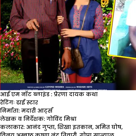
आई एम नाॅट ब्लाइंड : प्रेरणा दायक कथा
रेटिंगः
ढाई स्टार
निर्माता:
मदारी आर्ट्स
लेखक व निर्देशक:
गोविंद मिश्रा
कलाकार:
आनंद गुप्ता, शिखा इतकान, अमित घोष,
विनय अम्बष्ठ,कृष्णा नंद तिवारी, गोपा सान्याल,