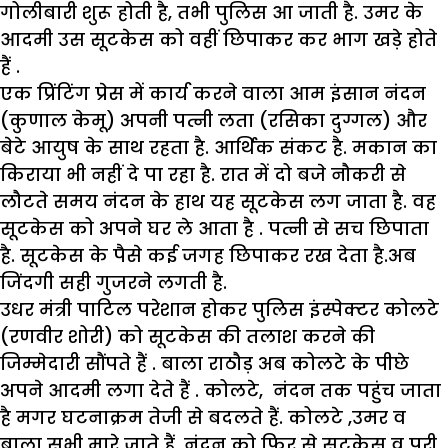
गोलीबारी शुरू होती है, तभी पुलिस आ जाती है. उमर के
आदमी उस सूटकेस को वहीं छिपाकर कर भाग खड़े होते
हैं .
एक प्रिंटिंग प्रेस में कार्य करने वाला आम इंसान नंदन
(कुणाल केमू) अपनी पत्नी लता (रसिका दुग्गल) और
बेटे आयुष के साथ रहता है. आर्थिक संकट है. मकान का
किराया भी नहीं दे पा रहा है. रात में दो बजे नौकरी से
लौटते समय नंदन के हाथ यह सूटकेस लग जाता है. वह
सूटकेस को अपने घर ले आता है . पत्नी से सच छिपाता
है. सूटकेस के पैसे कई जगह छिपाकर रख देता है.अब
जिंदगी सही गुजरने लगती है.
उधर मंत्री पाटिल परेशान होकर पुलिस इंस्पेक्टर कोलटे
(रणवीर शोरी) को सूटकेस की तलाश करने की
जिम्मेदारी सौंपते हैं . बाला राठौड़ अब कोलटे के पीछे
अपने आदमी लगा देते हैं . कोलटे, नंदन तक पहुंच जाता
है मगर घटनाक्रम तेजी से बदलते हैं. कोलटे ,उमर व
बाला सभी मारे जाते हैं. नंदन को फिर से सूटकेस व पूरी