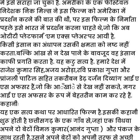
में इसे सराहा जा चुका है. अमरीका के एक फेस्टिवल
निदेशक निक मिल्स ने इस फिल्म को अमेरिका में
प्रदर्शन करने की बात की थी, पर इस फिल्म के निर्माता
पहले इसे भारत में प्रदर्शन करना चाहते थे,जो कि अब
ओटीटी प्लेटफार्म ‘एम एक्स प्लेअर’पर आयी है.
किसी इंसान का अंधापन उसकी क्षमता को नष्ट नहीं
करता.बल्कि आंख से न देख पाने के बावजूद वह इंसान
काफी प्रगति करता है. यह कटु सत्य है. हमारे देश में
राजेश कुमार सिंह,अजय अरोड़ा,रवि प्रकाश गुप्ता और
प्रांजली पाटिल सहित तकरीबन डेढ़ दर्जन दिव्यांग आई ए
एस अफसर हैं,जो कि आॅंखांे से देख नहीं सकते, मगर
आई ए एस अफसर के रूप में बेहतरीन काम कर रहे हैं.
कहानीः
यह एक सत्य कथा पर आधारित फिल्म है.इसकी कहानी
शुरू होती है छत्तीसगढ़ के एक गाॅंव से,जहां एक विधवा
अपने दो बेटों विमल कुमार(आनंद गुप्ता ) और पंकज के
साथ रहती है.उसने अपने बेटों को अपनी तरफ से अच्छी