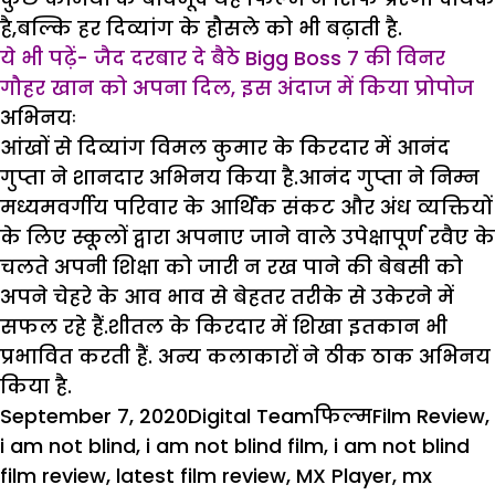
है,बल्कि हर दिव्यांग के हौसले को भी बढ़ाती है.
ये भी पढ़ें- जैद दरबार दे बैठे Bigg Boss 7 की विनर
गौहर खान को अपना दिल, इस अंदाज में किया प्रोपोज
अभिनयः
आंखों से दिव्यांग विमल कुमार के किरदार में आनंद
गुप्ता ने शानदार अभिनय किया है.आनंद गुप्ता ने निम्न
मध्यमवर्गीय परिवार के आर्थिक संकट और अंध व्यक्तियों
के लिए स्कूलों द्वारा अपनाए जाने वाले उपेक्षापूर्ण रवैए के
चलते अपनी शिक्षा को जारी न रख पाने की बेबसी को
अपने चेहरे के आव भाव से बेहतर तरीके से उकेरने में
सफल रहे हैं.शीतल के किरदार में शिखा इतकान भी
प्रभावित करती हैं. अन्य कलाकारों ने ठीक ठाक अभिनय
किया है.
Posted
Author
Categories
Tags
September 7, 2020
Digital Team
फिल्म
Film Review
,
on
i am not blind
,
i am not blind film
,
i am not blind
film review
,
latest film review
,
MX Player
,
mx