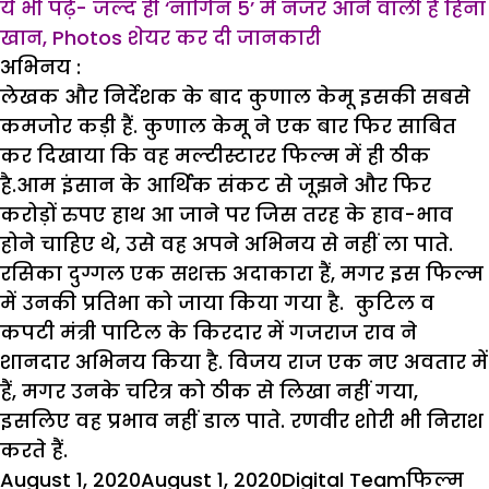
ये भी पढ़ें- जल्द ही ‘नागिन 5’ में नजर आने वाली हैं हिना
खान, Photos शेयर कर दी जानकारी
अभिनय
:
लेखक और निर्देशक के बाद कुणाल केमू इसकी सबसे
कमजोर कड़ी हैं. कुणाल केमू ने एक बार फिर साबित
कर दिखाया कि वह मल्टीस्टारर फिल्म में ही ठीक
है.आम इंसान के आर्थिक संकट से जूझने और फिर
करोड़ों रुपए हाथ आ जाने पर जिस तरह के हाव-भाव
होने चाहिए थे, उसे वह अपने अभिनय से नहीं ला पाते.
रसिका दुग्गल एक सशक्त अदाकारा हैं, मगर इस फिल्म
में उनकी प्रतिभा को जाया किया गया है. कुटिल व
कपटी मंत्री पाटिल के किरदार में गजराज राव ने
शानदार अभिनय किया है. विजय राज एक नए अवतार में
हैं, मगर उनके चरित्र को ठीक से लिखा नहीं गया,
इसलिए वह प्रभाव नहीं डाल पाते. रणवीर शोरी भी निराश
करते हैं.
Posted
Author
Categor
Ta
August 1, 2020
August 1, 2020
Digital Team
फिल्म