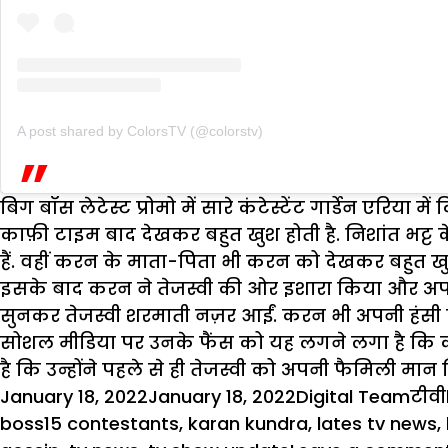
A post shared by ColorsTV (@colorstv)
बिग बॉस लेटेस्ट प्रोमो में सारे कंटेस्टेंट गार्डेन एरिया मे
काफ़ी टाइम बाद देखकर बहुत खुश होती है. निशांत भट्ट क
हैं. वहीं करन के माता-पिता भी करन को देखकर बहुत खुश 
इसके बाद करन ने तेजस्वी की ओर इशारा किया और अपने म
सुनकर तेजस्वी शरमाती नज़र आईं. करन भी अपनी हंसी 
सोशल मीडिया पर उनके फैंस को यह लगने लगा है कि करन
है कि उन्होंने पहले से ही तेजस्वी को अपनी फैमिली मान ल
Posted
Author
Cat
January 18, 2022
January 18, 2022
Digital Team
टीवी
on
boss15 contestants
,
karan kundra
,
lates tv news
,