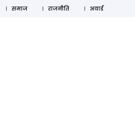
⚲
स्टोरी
लॉग इन
SUBSCRIBE
समाज
राजनीति
अवार्ड