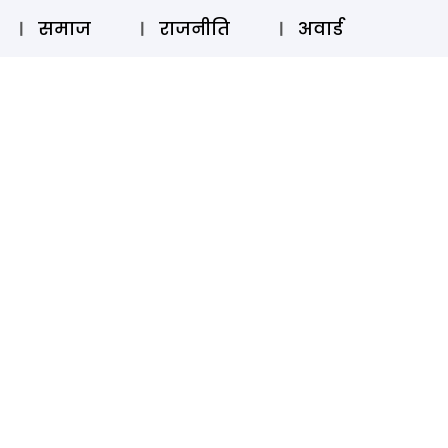
⚲
स्टोरी
लॉग इन
SUBSCRIBE
समाज
राजनीति
अवार्ड