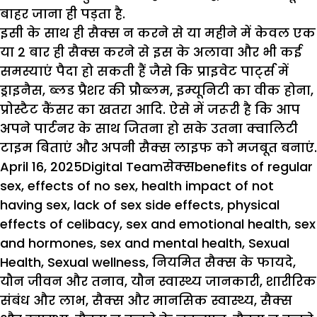
बाहर जाना ही पड़ता है.
इसी के साथ ही सैक्स न करने से या महीने में केवल एक
या 2 बार ही सैक्स करने से इस के अलावा और भी कई
समस्याएं पैदा हो सकती हैं जैसे कि
प्राइवेट पार्ट्स
में
ड्राइनैस, ब्लड प्रैशर की प्रौब्लम,
इम्यूनिटी
का वीक होना,
प्रोस्टैट कैंसर का खतरा आदि. ऐसे में जरूरी है कि आप
अपने पार्टनर के साथ जितना हो सके उतना क्वालिटी
टाइम बिताएं और अपनी सैक्स लाइफ को मजबूत बनाएं.
Posted
Author
Categories
Tags
April 16, 2025
Digital Team
सेक्स
benefits of regular
on
sex
,
effects of no sex
,
health impact of not
having sex
,
lack of sex side effects
,
physical
effects of celibacy
,
sex and emotional health
,
sex
and hormones
,
sex and mental health
,
Sexual
Health
,
Sexual wellness
,
नियमित सैक्स के फायदे
,
यौन जीवन और तनाव
,
यौन स्वास्थ्य जानकारी
,
शारीरिक
संबंध और लाभ
,
सैक्स और मानसिक स्वास्थ्य
,
सैक्स