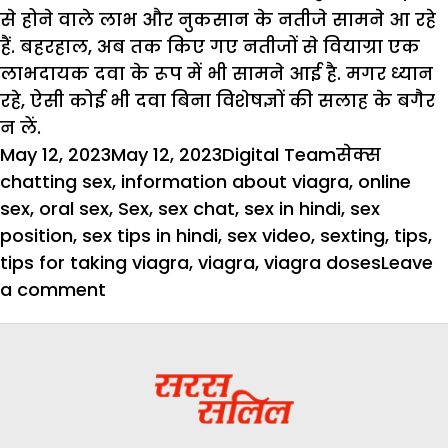
से होने वाले लाभ और नुकसान के नतीजे सामने आ रहे
हैं. बहरहाल, अब तक किए गए नतीजों से वियाग्रा एक
लाभदायक दवा के रूप में भी सामने आई है. मगर ध्यान
रहे, ऐसी कोई भी दवा बिना विशेषज्ञों की सलाह के बगैर
न लें.
Posted
Author
Categories
Tags
May 12, 2023
May 12, 2023
Digital Team
सेक्स
on
chatting sex
,
information about viagra
,
online
sex
,
oral sex
,
Sex
,
sex chat
,
sex in hindi
,
sex
position
,
sex tips in hindi
,
sex video
,
sexting
,
tips
,
tips for taking viagra
,
viagra
,
viagra doses
Leave
on
a comment
वियाग्रा
सिर्फ
सैक्स
के
लिए