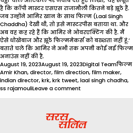
चड्ढा’ वाले आर्टिकल पर जवाब देते हुए लिखा, ‘यह सबूत
है कि कॉपी मास्टर एसएस राजामौली कितने बड़े झूठे हैं.
जब उन्होंने आमिर खान के साथ फिल्म (Laal Singh
Chaddha) देखी थी, तो इसे मास्टरपीस बताया था. और
अब वह कह रहे हैं कि आमिर ने ओवरएक्टिंग की है. मैं
ऐसे धोखेबाज और झूठे फिल्ममेकर्स को बख्शता नहीं हूं.’
बताते चले कि आमिर ने अभी तक अपनी कोई नई फिल्म
अनाउंस नहीं की है.
Posted
Author
Categ
August 19, 2023
August 19, 2023
Digital Team
फिल्म
on
Amir Khan
,
director
,
film direction
,
film maker
,
indian director
,
krk
,
krk tweet
,
laal singh chadha
,
on
ss rajamouli
Leave a comment
KRK
और
SS
Rajamouli
के