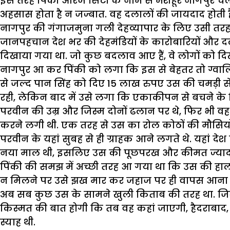
इस तरह पिंकी औरेंज सिटी के नाम से मशहूर नागपुर चल
अहसास होता है न जज्बात. वह दलालों की जायदाद होती है
नागपुर की गंगाजमुना गली देहव्यापार के लिए उसी तरह
जानपहचान देश भर की देहमंडियों के कारोबारियों और दल
दिखाया गया था. जो कुछ बदलाव आए हैं, वे लोगों को दिखत
नागपुर आ कर पिंकी को लगा कि इस से बेहतर तो ग्वालिय
से जल्द पान सिंह को दिए 15 लाख रुपए उस की चमड़ी से व
रही, लेकिन बाद में उसे लगा कि एकाकीपन से बचने के 
परवीन की उम्र और जिस्म दोनों ढलान पर थे, फिर भी वह
करने लगी थी. एक तरह से उस का रोल कोठों की मौसियों 
परवीन के यहां सुबह से ही ग्राहक आने लगते थे. यहां दे
नया माल थी, इसलिए उस की पूछपरख और कीमत ज्यादा 
पिंकी की समझ में अच्छी तरह आ गया था कि उस की हालत 
न मिलने पर उसे झख मार कर जहाज पर ही वापस आना ह
अब सब कुछ उस के सामने खुली किताब की तरह था. जिस 
किस्मत की बात होगी कि तब वह कहां जाएगी, हैदराबाद,
स्याह थी.