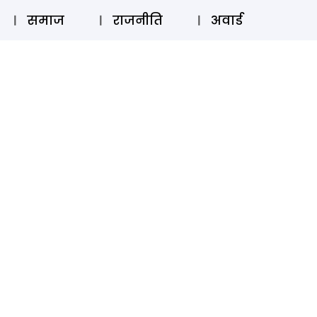
⚲
स्टोरी
लॉग इन
SUBSCRIBE
समाज
राजनीति
अवार्ड