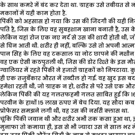
के साथ कमरे में बंद कर देता था. ग्राहक उसे तबीयत स
मकानों में यही काम होता है.
पिंकी को अहसास हो गया कि उस की जिंदगी की यही निय
पति है, जिस के लिए वह सुबहशाम खाना बनाती है, उस के क
लेकिन यहां रोज एक नए मर्द से उस की शादी होती थी, ज
से घिन आती थी. शरीर ही नहीं, बल्कि उसे तो अपनी आत्
पान सिंह के लिए वह टकसाल या नोट छापने की मशीन थी
वह एक ऐसी कठपुतली थी, जिस की डोर रिश्ते के इस मौसा प
ग्वालियर में रहते पिंकी ने हजारों ग्राहकों को निपटाय
ही एक तजुर्बेकार औरत में तब्दील हो गई. वह खुद इस 
हमेशा रहती थी, जो ग्राहक न हो, शरीर से परे उसे एक औ
लेकिन पिंकी की यह गलतफहमी गलत साबित हुई कि 16-17 
परवीन के हाथों 15 लाख रुपए में बेच दिया. यह सौदा कब
प्रोफेसर समझने लगी थी, वह उस की नर्सरी क्लास था.
चूंकि पिंकी जवान थी और शरीर अभी तक कसा हुआ था, 
मुनाफा तो कमाया ही, इस से भी ज्यादा उस ने साल भर मे