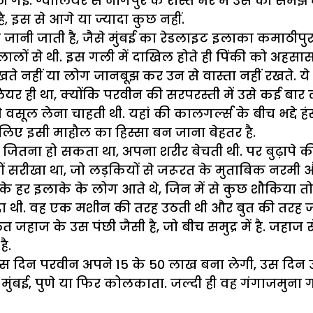
ी गई. ग्वालियर से नागपुर के रास्ते भर में उस की सम
, इस से आगे या ज्यादा कुछ नहीं.
 जानी जाती है, जैसे मुंबई का रेडलाइट इलाका कमाठीप
ालों से थी. इस गली में दाखिल होते ही पिंकी को अहसा
े नहीं या लोग जानबूझ कर उन से वास्ता नहीं रखते. ये ए
र ही था, क्योंकि परवीन की सरपरस्ती में उसे कई बार 
सूल लेना चाहती थी. यहां की कालगर्ल्स के बीच भद्दे हंस
लिए इसी माहौल का हिस्सा बन जाना बेहतर है.
 जितना हो सकता था, अपना शरीर बेचती थी. पर बुढ़ापे क
सरीखा था, जो लड़कियों से जरूरत के मुताबिक नरमी और 
श के हर इलाके के लोग आते थे, जिन में से कुछ शौकिया त
थी. वह एक मशीन की तरह उठती थी और बुत की तरह जब
जहाज के उस पंछी जैसी है, जो बीच समुद्र में है. जहाज
ै.
दिन परवीन अपने 15 के 50 लाख बना लेगी, उस दिन उसे
 मुंबई, पुणे या फिर कोलकाता. जल्दी ही वह गंगाजमुन