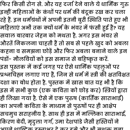
फिर किसी रोग से. और यह दर्जा देने वाले ये धार्मिक गुरु
इन्हीं महिलाओं के कंधों पर धर्म की बंदूक रख कर चला
रहे हैं. इन धर्मग्रंथों में अपनी इतनी बुरी स्थिति पाते हुए भी
महिलाएं अभी तक क्यों धर्म के भंवर में फंसी हुई हैं? यह
सवाल बारबार जेहन को मथता है. अगर इस भंवर से
औरतें निकलना चाहती हैं तो सब से पहले खुद को अबला
कहना व समझना छोड़ें और फिर अबला बनाने वाले इन
पंडों- मौलवियों को इस समाज से बहिष्कृत करें.
इस पुस्तक में कई जगह पर ऐसे धार्मिक पहलुओं पर
प्रश्नचिह्न लगाए गए हैं, जिन से धर्म में स्त्री की क्षतविक्षत
दशा का बोध होता है. पुस्तक में खास बात यह भी है कि
इस में सभी कुछ (एक कविता को छोड़ कर) स्त्रियों द्वारा
ही लिखा गया है. ऐसे में एक पुरुष (कार्तिक साराभाई)
का अपनी कविता के माध्यम से पुरुषों पर ही आक्षेप
सचमुच सराहनीय है. साथ ही इस में मल्लिका साराभाई,
किरण बेदी, मृदुला गर्ग, उमा देशपांडे जैसी हस्तियों ने
अपने शाब्दिक हस्ताक्षर दे कर इसे और भी सशक्त बना