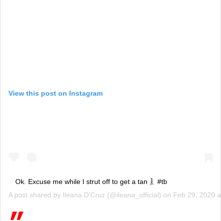
View this post on Instagram
Ok. Excuse me while I strut off to get a tan
#tb
A post shared by
Ileana D’Cruz
(@ileana_official) on
Feb 29, 2020 