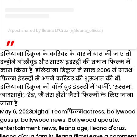
A post shared by Ileana D’Cruz (@ileana_official)
इलियाना डिक्रूज के करियर के बार में बात की जाए तो
उन्होंने बॉलीवुड और साउथ इंडस्ट्री की तमाम फिल्म में
काम किया है. इलियाना डिक्रूज ने साल 2006 में साउथ
फिल्म इंडस्ट्री से अपने करियर की शुरुआत की थी.
इलियाना डिक्रूज को बॉलीवुड इंडस्ट्री में ‘बर्फी’, ‘रुस्तम’,
‘बादशाहो’, ‘रेड’, ‘मैं तेरा हीरो’ जैसी फिल्मों के लिए जाना
जाता है.
Posted
Author
Categories
Tags
May 6, 2023
Digital Team
फिल्म
actress
,
bollywood
on
gossip
,
bollywood news
,
Bollywood update
,
entertainment news
,
Ileana age
,
ileana d'cruz
,
ileana d'cruz family
,
ileana films
Leave a comment