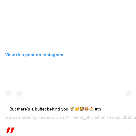
View this post on Instagram
But there’s a buffet behind you
#tb
A post shared by
Ileana D’Cruz
(@ileana_official) on
Feb 29, 2020 