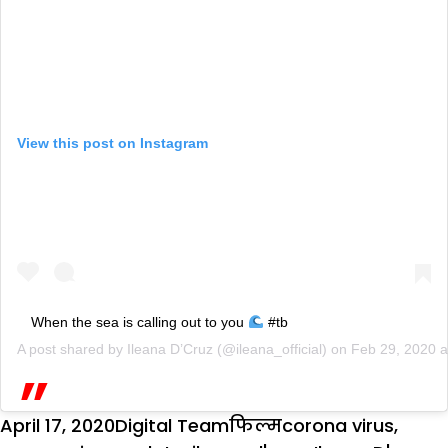
View this post on Instagram
When the sea is calling out to you
#tb
A post shared by
Ileana D’Cruz
(@ileana_official) on
Feb 29, 2020 
Posted
Author
Categories
Tags
April 17, 2020
Digital Team
फिल्म
corona virus
,