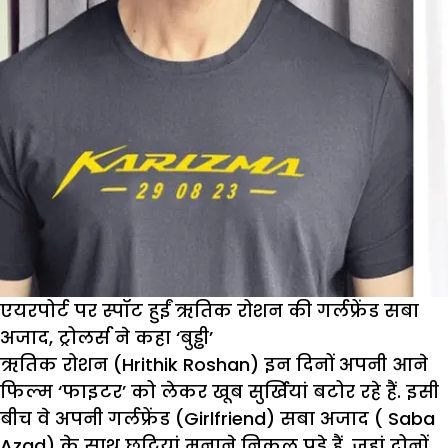
एयरपोर्ट पर स्पॉट हुईं ऋतिक रोशन की गर्लफ्रेंड सबा
अजाद, ट्रोलर्स ने कहा ‘बुड्ढी’
ऋतिक रोशन (Hrithik Roshan) इन दिनों अपनी आने
फिल्म ‘फाइटर’ को लेकर खूब सुर्खियां बटोर रहे हैं. इसी
बीच वे अपनी गर्लफ्रेंड (Girlfriend) सबा अजाद ( Saba
Azad) के साथ छुट्टियां मनाने निकल पड़े हैं. जहां दोनों