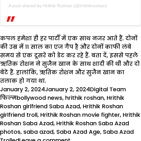
A post shared by Hrithik Roshan (@hrithikroshan)
कपल हमेशा ही हर पार्टी में एक साथ नजर आते हैं. दोनों
की उम्र में 11 साल का एज गैप है और दोनों काफी लंबे
समय से एक दूसरे को डेट कर रहे हैं. बता दें, इससे पहले
ऋतिक रोशन ने सुजैन खान के साथ शादी की थी और दो
बेटे हैं. हालांकि, ऋतिक रोशन और सुजैन खान का
तलाक हो गया था.
Posted
Author
Cate
January 2, 2024
January 2, 2024
Digital Team
on
Tags
फिल्म
bollywood news
,
hrithik roshan
,
Hrithik
Roshan girlfriend Saba Azad
,
Hrithik Roshan
girlfriend troll
,
Hrithik Roshan movie fighter
,
Hrithik
Roshan Saba Azad
,
Hrithik Roshan Saba Azad
photos
,
saba azad
,
Saba Azad Age
,
Saba Azad
on
Trolled
Leave a comment