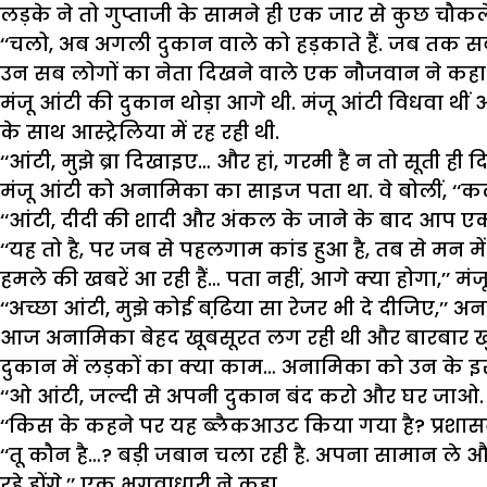
लड़के ने तो गुप्ताजी के सामने ही एक जार से कुछ चौक
‘‘चलो, अब अगली दुकान वाले को हड़काते हैं. जब तक सब
उन सब लोगों का नेता दिखने वाले एक नौजवान ने कहा
मंजू आंटी की दुकान थोड़ा आगे थी. मंजू आंटी विधवा थी
के साथ आस्ट्रेलिया में रह रही थी.
‘‘आंटी, मुझे ब्रा दिखाइए… और हां, गरमी है न तो सूती ही
मंजू आंटी को अनामिका का साइज पता था. वे बोलीं, ‘‘कल
‘‘आंटी, दीदी की शादी और अंकल के जाने के बाद आप एकदम
‘‘यह तो है, पर जब से पहलगाम कांड हुआ है, तब से मन म
हमले की खबरें आ रही हैं… पता नहीं, आगे क्या होगा,’’ मं
‘‘अच्छा आंटी, मुझे कोई बढि़या सा रेजर भी दे दीजिए,’’ अ
आज अनामिका बेहद खूबसूरत लग रही थी और बारबार खुद क
दुकान में लड़कों का क्या काम… अनामिका को उन के इरा
‘‘ओ आंटी, जल्दी से अपनी दुकान बंद करो और घर जाओ. ब
‘‘किस के कहने पर यह ब्लैकआउट किया गया है? प्रशासन 
‘‘तू कौन है…? बड़ी जबान चला रही है. अपना सामान ले 
रहे होंगे,’’ एक भगवाधारी ने कहा.