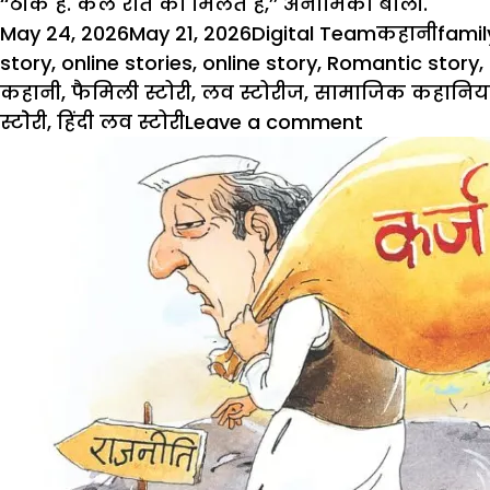
‘‘ठीक है. कल रात को मिलते हैं,’’ अनामिका बोली.
Posted
Author
Categories
Tags
May 24, 2026
May 21, 2026
Digital Team
कहानी
famil
on
story
,
online stories
,
online story
,
Romantic story
,
कहानी
,
फैमिली स्टोरी
,
लव स्टोरीज
,
सामाजिक कहानिया
on
स्टाेेरी
,
हिंदी लव स्टोरी
Leave a comment
News
Story:
भगवाधारियों
का
फर्जी
‘आपरेशन
सिंदूर’