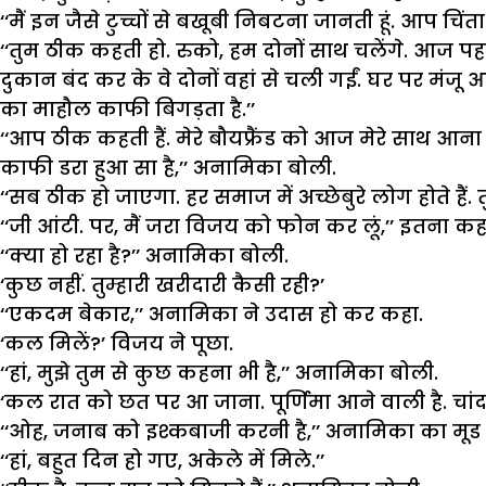
‘‘मैं इन जैसे टुच्चों से बखूबी निबटना जानती हूं. आप च
‘‘तुम ठीक कहती हो. रुको, हम दोनों साथ चलेंगे. आज पह
दुकान बंद कर के वे दोनों वहां से चली गईं. घर पर मंजू
का माहौल काफी बिगड़ता है.’’
‘‘आप ठीक कहती हैं. मेरे बौयफ्रैंड को आज मेरे साथ आ
काफी डरा हुआ सा है,’’ अनामिका बोली.
‘‘सब ठीक हो जाएगा. हर समाज में अच्छेबुरे लोग होते हैं. तु
‘‘जी आंटी. पर, मैं जरा विजय को फोन कर लूं,’’ इतन
‘‘क्या हो रहा है?’’ अनामिका बोली.
‘कुछ नहीं. तुम्हारी खरीदारी कैसी रही?’
‘‘एकदम बेकार,’’ अनामिका ने उदास हो कर कहा.
‘कल मिलें?’ विजय ने पूछा.
‘‘हां, मुझे तुम से कुछ कहना भी है,’’ अनामिका बोली.
‘कल रात को छत पर आ जाना. पूर्णिमा आने वाली है. चांदनी र
‘‘ओह, जनाब को
इश्कबाजी
करनी है,’’ अनामिका का मूड 
‘‘हां, बहुत दिन हो गए, अकेले में मिले.’’