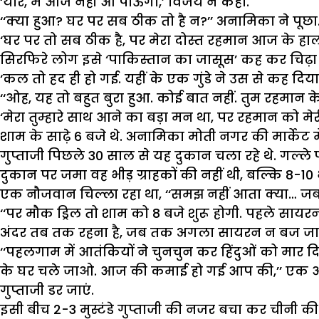
‘यार, मैं आज नहीं आ पाऊंगा,’ विजय ने कहा.
‘‘क्या हुआ? घर पर सब ठीक तो है न?’’ अनामिका ने पूछा
‘घर पर तो सब ठीक है, पर मेरा दोस्त रहमान आज के हाल
सिरफिरे लोग इसे ‘पाकिस्तान का जासूस’ कह कर चिढ़ा रहे 
‘कल तो हद ही हो गई. यहीं के एक गुंडे ने उस से कह दिया
‘‘ओह, यह तो बहुत बुरा हुआ. कोई बात नहीं. तुम रहमान क
‘मेरा तुम्हारे साथ आने का बड़ा मन था, पर रहमान को म
शाम के साढ़े 6 बजे थे. अनामिका मोती नगर की मार्केट
गुप्ताजी पिछले 30 साल से यह दुकान चला रहे थे. गल्ले पर
दुकान पर जमा वह भीड़ ग्राहकों की नहीं थी, बल्कि 8-10
एक नौजवान चिल्ला रहा था, ‘‘समझ नहीं आता क्या… जब ह
‘‘पर मौक ड्रिल तो शाम को 8 बजे शुरू होगी. पहले स
अंदर तब तक रहना है, जब तक अगला सायरन न बज जाए…’
‘‘पहलगाम में आतंकियों ने चुनचुन कर हिंदुओं को मार 
के घर चले जाओ. आज की कमाई हो गई आप की,’’ एक और 
गुप्ताजी डर जाएं.
इसी बीच 2-3 मुस्टंडे गुप्ताजी की नजर बचा कर चीनी की