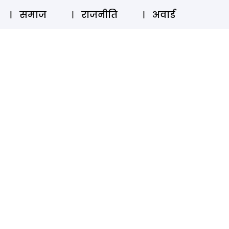
⚲
स्टोरी
लॉग इन
SUBSCRIBE
समाज
राजनीति
अवार्ड