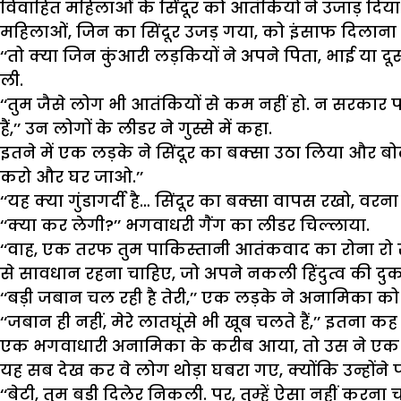
विवाहित महिलाओं के सिंदूर को आतंकियों ने उजाड़ द
महिलाओं, जिन का सिंदूर उजड़ गया, को इंसाफ दिलाना
‘‘तो क्या जिन कुंआरी लड़कियों ने अपने पिता, भाई या 
ली.
‘‘तुम जैसे लोग भी आतंकियों से कम नहीं हो. न सरकार पर य
हैं,’’ उन लोगों के लीडर ने गुस्से में कहा.
इतने में एक लड़के ने सिंदूर का बक्सा उठा लिया और ब
करो और घर जाओ.’’
‘‘यह क्या गुंडागर्दी है… सिंदूर का बक्सा वापस रखो, वरन
‘‘क्या कर लेगी?’’ भगवाधरी गैंग का लीडर चिल्लाया.
‘‘वाह, एक तरफ तुम पाकिस्तानी आतंकवाद का रोना रो रहे
से सावधान रहना चाहिए, जो अपने नकली हिंदुत्व की द
‘‘बड़ी जबान चल रही है तेरी,’’ एक लड़के ने अनामिका को
‘‘जबान ही नहीं, मेरे लातघूंसे भी खूब चलते हैं,’’ इतना
एक भगवाधारी अनामिका के करीब आया, तो उस ने एक झन्
यह सब देख कर वे लोग थोड़ा घबरा गए, क्योंकि उन्होंने पह
‘‘बेटी, तुम बड़ी दिलेर निकली. पर, तुम्हें ऐसा नहीं कर