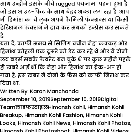
साथ उन्होने इसके नीचे rugged पयजामा पहना हुआ है
जो इस आउट-फिट के साथ बेहद अच्छा लग रहा है. आप
भी हिमांश का ये लुक अपने फैमिली फंक्शन्स या किसी
ट्रेडिशनल फंक्शन में ट्राय कर सबको इम्प्रेस कर सकते
हैं.
बता दें, काफी समय से सिंगिंग क्वीन नेहा कक्कड़ और
हिमांश कोहली एक दूसरे को डेट कर रहे थे और ये दोनो
लव बर्ड्स सबके फेवरेट बन चुके थे पर कुछ महीने पहले
ही खबरे आई थीं कि नेहा और हिमांश का ब्रेक-अप हो
गया है. इस खबर ने दोनो के फैंस को काफी निराश कर
दिया था.
Written By: Karan Manchanda
Posted
Author
September 10, 2019
September 10, 2019
Digital
on
Categories
Tags
Team
लाइफस्टाइल
Himansh Kohli
,
Himansh Kohli
Breakup
,
Himansh Kohli Fashion
,
Himansh Kohli
Looks
,
Himansh Kohli News
,
Himansh Kohli Photos
,
Himansh Kohli Photoshoot
,
Himansh Kohli Videos
,