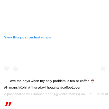
View this post on Instagram
I love the days when my only problem is tea or coffee
#HimanshKohli #ThursdayThoughts #coffeeLover
A post shared by
Himansh Kohli
(@kohlihimansh) on
Jun 6, 2019 a