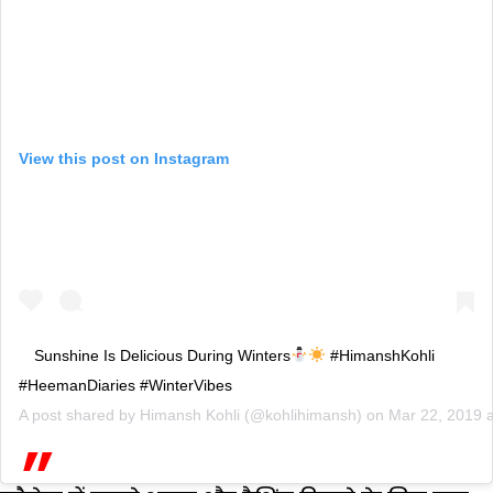
View this post on Instagram
Sunshine Is Delicious During Winters
#HimanshKohli
#HeemanDiaries #WinterVibes
A post shared by
Himansh Kohli
(@kohlihimansh) on
Mar 22, 2019 